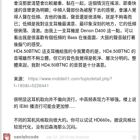
會沒那麼清楚會比較嚴重、黏在一起，這個情況在搖滾、節奏快
速的音樂更為明顯；中頻人聲部份為被壓下去的感覺，會讓人覺
得人聲在低頻、吉他的後面，聲音還是很清晰，就是不夠毒而
已；低頻是我對這支耳機最滿意、最印象深刻的地方，它的低頻
很俐落、清澈。由我上一支耳機是 Denon D400 這一點，可以
看出我是很喜歡有個低頻的 Bass 在後面震、大鼓的聲音敲打著
後腦勺的感受。
HD4.50BTNC 這支耳機給我的令我驚奇的是，HD4.50BTNC 的
音場雖然不夠立體，但它的音色我覺得是乾淨、層次分明的。整
體來說，我對 HD4.50BTNC 的音質是十分滿意。
来源：
https://www.mobile01.com/topicdetail.php?
f=180&t=5226441
很明显这耳机取向并不偏向流行，中高频表现力不够强。楼上说
的 IE80 播流行可能会更加惨.....
不同的耳机风格取向很大的。你可以试试 HD660s，据说风格比
较现代化，没有旧森海那么沉闷。
vanishcode
Jan 31, 2019 via Android
7