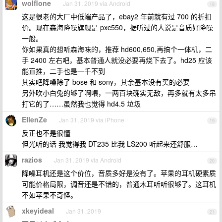
wolflone
Jan 31, 2019 via Android
18
这是很老的大厂中低端产品了，ebay2 年前就有过 700 的折扣
价。现在森海降噪旗舰是 pxc550，据听过的人说是音质好降噪
一般。
你如果真的想听森海味的，推荐 hd600,650,再搞个一体机，二
手 2400 左右吧，基本普通人就没必要再烧下去了。hd25 应该
能直推，二手也是一千不到
其实吧降噪除了 bose 和 sony，其余基本没有买的必要
另外吹小白兔的够了啊喂，一两百块确实无敌，再多就有太多吊
打它的了……虽然我也觉得 hd4.5 垃圾
EIlenZe
Jan 31, 2019 via iPhone
19
反正也不是很懂
但光听的话 我觉得我 DT235 比我 LS200 听起来还舒服…
razios
Jan 31, 2019 via Android
20
降噪耳机还是这个价位，音质多好是没有了。苹果的耳机硬素质
可能价格局限，调音还是不错的，普通木耳听听很够了。这耳机
不如苹果不奇怪。
xkeyideal
Jan 31, 2019
21