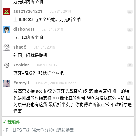
万元以内听个响
as1217261221
Jan 31, 2019
22
上 IE800S 再买个终端。万元听个响
dishonest
Jan 31, 2019
23
五万以内听个响
shaoS
Jan 31, 2019
24
别问，问就是煲机
xcolder
Jan 31, 2019
25
蓝牙+降噪？ 那就听个响吧。
Fateryll
Dec 21, 2020 via iPhone
26
最高只支持 acc 协议的蓝牙头戴耳机 闷 沉 商务耳机 唯一的特
色是刚出的时候支持 nfc 最便宜的时候 699 为啥我这么清楚 因
为原来我也有这货 最后折半卖了 你觉得难听很正常 不难听才是
怪事
推荐配件
PHILIPS 飞利浦六位分控电源转换器
›