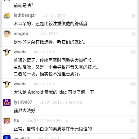
前端是啥？
letitbesqzr
Jan 31, 2019
8
木耳朵的，还是比较注重佩戴的舒适度
mogita
Jan 31, 2019
9
是你的耳朵在做选择。听它们的就好。
wweir
Jan 31, 2019
10
普通的蓝牙，传输声音时回丢失大量细节。
主动降噪，又是一个会导致声音失真的技术。
二者加一块，确实说不准谁音质好。
wweir
Jan 31, 2019
11
大法给 Android 贡献的 ldac 可以了解一下
ly139087
Jan 31, 2019 via Android
12
骚尼大法好
ftu
Jan 31, 2019 via iPhone
13
正常，自带小白兔的素质是在千元段位的
wee911
Jan 31, 2019