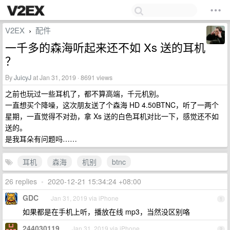
V2EX
配件
›
一千多的森海听起来还不如 Xs 送的耳机
？
By
JuicyJ
at Jan 31, 2019 · 8691 views
之前也玩过一些耳机了，都不算高端，千元机别。
一直想买个降噪，这次朋友送了个森海 HD 4.50BTNC，听了一两个
星期，一直觉得不对劲，拿 Xs 送的白色耳机对比一下，感觉还不如
送的。
是我耳朵有问题吗……
耳机
森海
机别
btnc
26 replies
•
2020-12-21 15:34:24 +08:00
GDC
Jan 31, 2019 via iPhone
1
如果都是在手机上听，播放在线 mp3，当然没区别咯
244030119
Jan 31, 2019 via iPhone
2