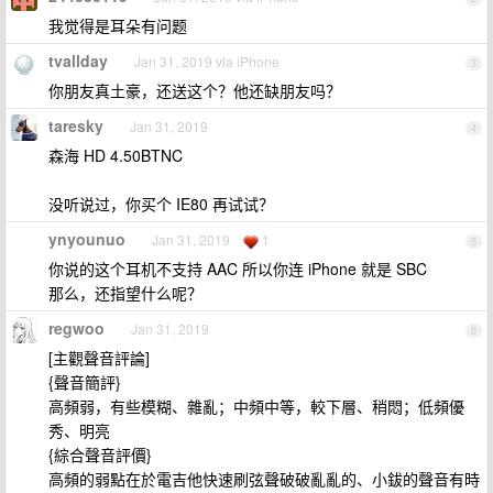
我觉得是耳朵有问题
tvallday
Jan 31, 2019 via iPhone
3
你朋友真土豪，还送这个？他还缺朋友吗？
taresky
Jan 31, 2019
4
森海 HD 4.50BTNC
没听说过，你买个 IE80 再试试？
ynyounuo
Jan 31, 2019
1
5
你说的这个耳机不支持 AAC 所以你连 iPhone 就是 SBC
那么，还指望什么呢？
regwoo
Jan 31, 2019
6
[主觀聲音評論]
{聲音簡評}
高頻弱，有些模糊、雜亂；中頻中等，較下層、稍悶；低頻優
秀、明亮
{綜合聲音評價}
高頻的弱點在於電吉他快速刷弦聲破破亂亂的、小鈸的聲音有時