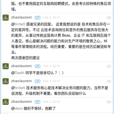
版。也不要用固定的互联网招聘模式，去思考比较特殊的售后领
域。
zhaolaurent
Feb 3, 2019
OP
10
@
tin3w5
感谢兄弟的回复， 这里我想说的是 技术和售后存在一
定的差异性，不过 云技术咨询岗位和意外的售后服务存在很大
的差异，从事过传统运营商计费 Boss、企业 IT 和互联网后我个
人愚见，核心是解决问题的能力和对生产环境的敬畏之心，itil
等事件管理相关的流程。经历重要，重要的是在经历后敏锐和专
业。
再次感谢您的建议
zhaolaurent
Feb 3, 2019
OP
11
@
Daath
同学不是很亲切么 ？：）
zhaolaurent
Feb 3, 2019
OP
12
@
tin3w5
技术服务核心是技术解决业务问题的能力，当然不是
说流程、升级机制不重要。看你团队目前缺什么
zhaolaurent
Feb 3, 2019
OP
13
@
danc
做的不够好，抱歉了