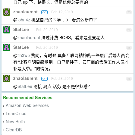
自己 up 下，路很长，但是信仰总要有的
zhaolaurent
Feb 12, 2019
OP
23
@
john4z
挑战自己的同学 ：） 看怎么断句了
StatLee
Feb 20, 2019
24
@
zhaolaurent
搞过计费 BOSS，看来是业支老人
StatLee
Feb 20, 2019
25
@
tin3w5
赞同，有时候 具备互联网精神的一些原厂后端人员会
有“让客户明显感觉到，自己是孙子，云厂商的售后工作人员才
都是大爷。”的情况。
zhaolaurent
Feb 28, 2019
OP
26
@
StatLee
割接 局点 话务 是不是很熟悉？
Recommended Services
Amazon Web Services
›
LeanCloud
›
New Relic
›
ClearDB
›