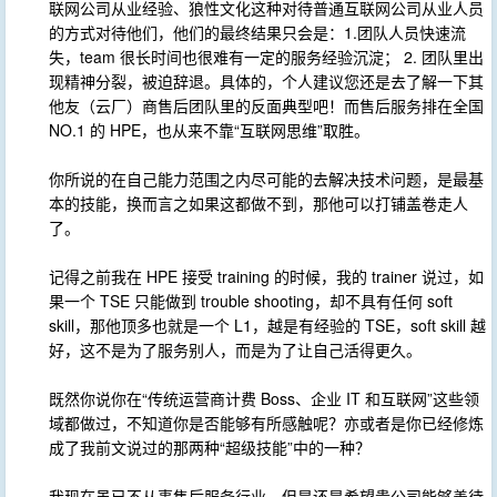
联网公司从业经验、狼性文化这种对待普通互联网公司从业人员
的方式对待他们，他们的最终结果只会是：1.团队人员快速流
失，team 很长时间也很难有一定的服务经验沉淀； 2. 团队里出
现精神分裂，被迫辞退。具体的，个人建议您还是去了解一下其
他友（云厂）商售后团队里的反面典型吧！而售后服务排在全国
NO.1 的 HPE，也从来不靠“互联网思维”取胜。
你所说的在自己能力范围之内尽可能的去解决技术问题，是最基
本的技能，换而言之如果这都做不到，那他可以打铺盖卷走人
了。
记得之前我在 HPE 接受 training 的时候，我的 trainer 说过，如
果一个 TSE 只能做到 trouble shooting，却不具有任何 soft
skill，那他顶多也就是一个 L1，越是有经验的 TSE，soft skill 越
好，这不是为了服务别人，而是为了让自己活得更久。
既然你说你在“传统运营商计费 Boss、企业 IT 和互联网”这些领
域都做过，不知道你是否能够有所感触呢？亦或者是你已经修炼
成了我前文说过的那两种“超级技能”中的一种？
我现在虽已不从事售后服务行业，但是还是希望贵公司能够善待