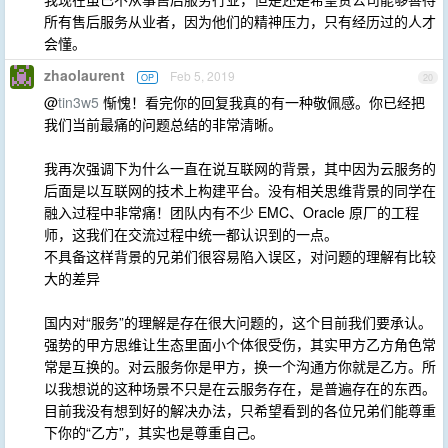
所有售后服务从业者，因为他们的精神压力，只有经历过的人才
会懂。
zhaolaurent
Feb 5, 2019
OP
20
@
tin3w5
惭愧！看完你的回复我真的有一种敬佩感。你已经把
我们当前最痛的问题总结的非常清晰。
我再次强调下为什么一直在说互联网的背景，其中因为云服务的
后面是以互联网的技术上构建平台。没有相关思维背景的同学在
融入过程中非常痛！团队内有不少 EMC、Oracle 原厂的工程
师，这我们在交流过程中统一都认识到的一点。
不具备这样背景的兄弟们很容易陷入误区，对问题的理解有比较
大的差异
国内对“服务”的理解是存在很大问题的，这个目前我们要承认。
强势的甲方思维让生态里面小个体很受伤，其实甲方乙方角色常
常是互换的。对云服务你是甲方，换一个沟通方你就是乙方。所
以我想说的这种场景不只是在云服务存在，是普遍存在的东西。
目前我没有想到好的解决办法，只希望看到的各位兄弟们能尊重
下你的“乙方”，其实也是尊重自己。