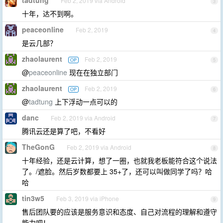
tadtung
Feb 2, 2019 via Android
3
十年，达不到啊。
peaceonline
Feb 2, 2019
4
是云几部？
zhaolaurent
Feb 2, 2019
OP
5
@
peaceonline
现在在独立部门
zhaolaurent
Feb 2, 2019
OP
6
@
tadtung
上下浮动一点可以的
danc
Feb 2, 2019 via Android
7
腾讯云还是算了吧，不看好
TheGonG
Feb 2, 2019 via Android
8
十年经验，还是云计算，想了一圈，也就我老板能符合这个说法
了。/遮脸。然后岁数都要上 35+了，还可以叫做同学了吗？哈
哈
tin3w5
Feb 3, 2019 via iPhone
9
售后团队要的应该是服务意识和态度、自己对流程的理解和遵守
能力吧！