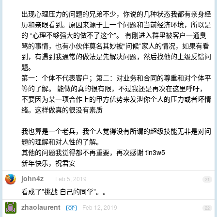
出现心理压力的问题的兄弟不少，你说的几种状态我都有亲身经
历和亲眼看到。原因来源于上一个问题和当前经济环境，所以是
的 “心理不够强大的做不了这个”。 有刚进入群里被客户一通臭
骂的事情，也有小伙伴莫名其妙被“问候”家人的情况，如果有看
到，有遇到我通常的做法是先解决问题，然后找他的上级反馈问
题。
第一：个体不代表客户；第二：对业务和合同的尊重和对个体平
等的了解。 能做的真的很有限，不过我还是再次在这里呼吁，
不要因为某一项合作上的甲方优势来发泄你个人的压力或者坏情
绪。这样做真的很没有素质
我也算是一个老兵，我个人觉得没有所谓的超级技能无非是对问
题的理解和对人性的了解。
其他的问题我觉得都不再重要，再次感谢 tin3w5
新年快乐，祝君安
john4z
Feb 5, 2019
21
看成了”挑战 自己的同学”。。
zhaolaurent
Feb 12, 2019
OP
22