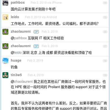
pathbox
Feb 3, 2019 via iPhone
14
国内云计算发展才刚刚十年吧
leido
Feb 3, 2019 via Android
15
工作地点，工作时间，薪资待遇，公司福利，都不讲讲吗？
zhaolaurent
Feb 3, 2019
OP
16
@
pathbox
互联网 IT 相关工作经验
zhaolaurent
Feb 3, 2019
OP
17
@
leido
深圳 北京 上海 成都 薪资这块看能和顶级了哈
huage
Feb 3, 2019
18
钓鱼
tin3w5
Feb 4, 2019
19
@
zhaolaurent
我之前在其他云厂商做过一段时间专家服务，也
在 HPE 做过一段时间的 Proliant 服务器的 support 对于这个领
域还算是比较清晰。
首先，我并不认为这两者有什么差别，反之，如果非要把云厂商
的售后专家服务和传统硬件厂商 support 的服务进行对比，而且