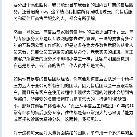
要分出个高低胜负，我只能说目前我看到的国内云厂商的售后服
务，还普遍偏 low。这个结论我相信所有同时用过云厂商售后服
务和硬件厂商售后服务的人，都会有所了解。
然而，导致云厂商售后专家服务偏 low 的主要原因在于，云厂商
的专家服务大都是以互联网思想去进行管理，一味的要求有多少
年的互联网公司工作经验，但是这条在绝大多数售后服务从业人
员来看，只能让员工更踏实的服从命令，老老实实的加班。真正
被客户所需要的服务水平却和小学生一样，让客户明显感觉到，
自己是孙子，云厂商的售后工作人员才都是大爷。
如果你有足够的售后团队经验，你就会知道售后团队是一个精神
压力远大于全公司所有部门的团队。因为售后团队会一直跟着客
户，而且只有客户在使用过程中出现很大问题的时候才会想到售
后部门，所接受的负面情绪压力是非常大的。行话叫“投诉事
小，影响其他客户体验事大。”真正从事售后工作超过 10 年的非
常有经验的售后服务专家，往往都是有非常强大的心里调节能力
或直接被诊断为精神分裂。这两种，我都见过。
对于这种每天面对大量负面情绪的团队，单单用一个多少年的互