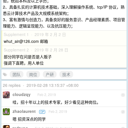
验，统招本科及以上学历；
2、具备扎实的计算机技术基础，深入理解操作系统、tcp/IP 协议，熟
悉云计算技术产品及大规模系统架构；
3、富有激情与创造力，具备良好的服务意识、产品经理素质、项目管
理能力、逻辑呈现能力、以及抗压能力；
Supplement 1 · 2019 年 2 月 2 日
whut_air@126.com
邮箱
Supplement 2 · 2019 年 2 月 28 日
部分同学在问是否是人贩子
强调下直聘，用人单位
团队
岗位
产研
技术
26 replies
•
2019-02-28 13:15:37 +08:00
cloudzqy
Feb 2, 2019
1
哇，招十年以上的技术专家，好少看见这种岗位。
zhaolaurent
Feb 2, 2019
OP
2
嗯 招资深点的同学