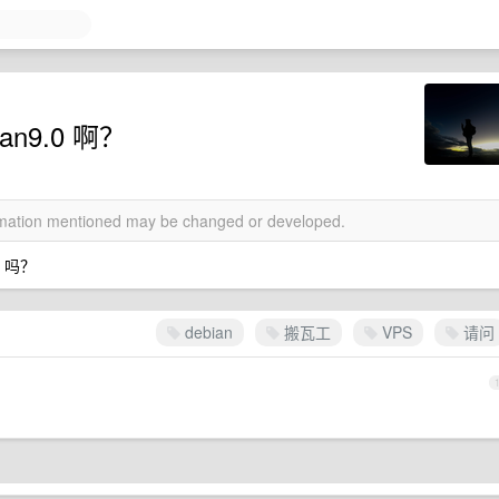
n9.0 啊？
ormation mentioned may be changed or developed.
0 吗？
debian
搬瓦工
VPS
请问