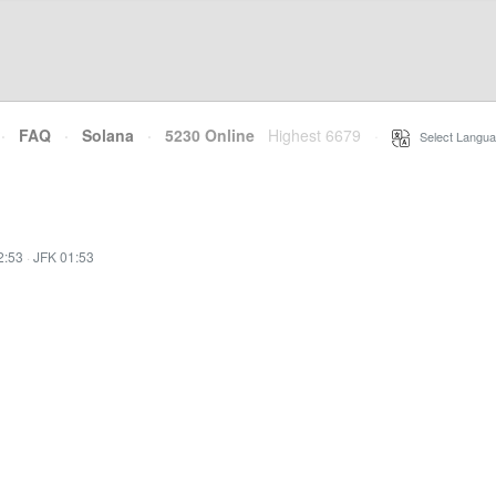
·
FAQ
·
Solana
·
5230 Online
Highest 6679
·
Select Langua
2:53
·
JFK 01:53