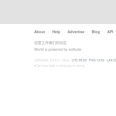
About
·
Help
·
Advertise
·
Blog
·
API
创意工作者们的社区
World is powered by solitude
VERSION: 3.9.8.5 · 28ms ·
UTC 05:53
·
PVG 13:53
·
LAX 2
♥ Do have faith in what you're doing.