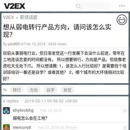
V2EX
职场话题
›
想从弱电转行产品方向，请问该怎么实
现？
By
yao990
at Feb 10, 2019 · 3432 views
目前从事弱电行业，但日渐发觉这一行发展下去没什么前途，常年在
工地连谈恋爱的时间都没有。 所以想要转行，方向是产品，但就像老
虎吃天无处下爪。 所以想请教: 1，该怎么入行比较好？是需要找个培
训班培训一番还是自学？或者其他？ 2，哪个城市的大环境相对比较
好？
转行
方向
自学
发觉
4 replies
•
2019-02-11 00:56:32 +08:00
shylockhg
Feb 10, 2019
1
弱电怎么会在工地？
mercury8
Feb 10, 2019 via iPhone
2