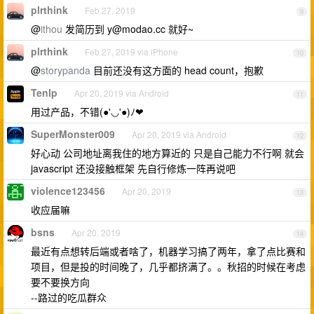
plrthink
Feb 27, 2019
9
@
ithou
发简历到
y@modao.cc
就好~
plrthink
Feb 27, 2019 via iPhone
10
@
storypanda
目前还没有这方面的 head count，抱歉
Tenlp
Apr 20, 2019 via Android
11
用过产品，不错(●'◡'●)ﾉ❤
SuperMonster009
Apr 20, 2019 via Android
12
好心动 公司地址离我住的地方算近的 只是自己能力不行啊 就会
javascript 还没接触框架 先自行修炼一阵再说吧
violence123456
Apr 20, 2019
13
收应届嘛
bsns
Apr 20, 2019
14
最近有点想转后端或者啥了，机器学习搞了两年，拿了点比赛和
项目，但是投的时间晚了，几乎都挤满了。。秋招的时候在考虑
要不要换方向
--路过的吃瓜群众