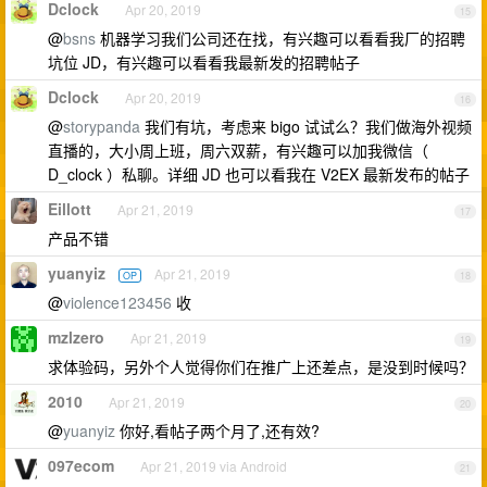
Dclock
Apr 20, 2019
15
@
bsns
机器学习我们公司还在找，有兴趣可以看看我厂的招聘
坑位 JD，有兴趣可以看看我最新发的招聘帖子
Dclock
Apr 20, 2019
16
@
storypanda
我们有坑，考虑来 bigo 试试么？我们做海外视频
直播的，大小周上班，周六双薪，有兴趣可以加我微信（
D_clock ）私聊。详细 JD 也可以看我在 V2EX 最新发布的帖子
Eillott
Apr 21, 2019
17
产品不错
yuanyiz
Apr 21, 2019
OP
18
@
violence123456
收
mzlzero
Apr 21, 2019
19
求体验码，另外个人觉得你们在推广上还差点，是没到时候吗？
2010
Apr 21, 2019
20
@
yuanyiz
你好,看帖子两个月了,还有效?
097ecom
Apr 21, 2019 via Android
21