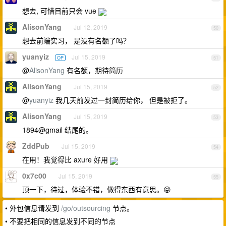
想去, 可惜目前只会 vue
AlisonYang
Jul 12, 2019
50
想去前端实习， 是没有名额了吗？
yuanyiz
Jul 15, 2019
OP
51
@
AlisonYang
有名额，期待简历
AlisonYang
Jul 15, 2019
52
@
yuanyiz
我几天前发过一封简历给你， 但是被拒了。
AlisonYang
Jul 15, 2019
53
1894@gmail 结尾的。
ZddPub
Jul 15, 2019
54
在用！我觉得比 axure 好用
0x7c00
Jul 15, 2019
55
顶一下，待过，体验不错，做得东西有意思。😝
• 外包信息请发到
/go/outsourcing
节点。
• 不要把相同的信息发到不同的节点