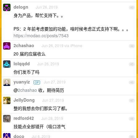
delogn
Jun 26, 2019
43
身为产品，帮忙支持下。。
PS：2 年前考虑要加的功能，啥时候考虑正式支持下啊。。。
https://modao.cc/posts/7543
2chashao
Jun 26, 2019 via iPhone
44
20 届的应届收么
lolqqdd
Jun 26, 2019
45
你们发币了吗
yuanyiz
Jun 27, 2019
OP
46
@
2chashao
收，期待简历
JellyDong
Jun 27, 2019
47
整的我想去你们那实习了都。
redford42
Jun 28, 2019
48
技能点全部错开（吸口凉气
doco
Jul 8, 2019
49