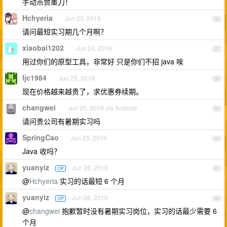
手动点赞墨刀！
Hchyeria
Jun 23, 2019
36
请问最短实习期几个月啊？
xiaobai1202
Jun 24, 2019
37
用过你们的原型工具，非常好 只是你们不招 java 唉
ljc1984
Jun 25, 2019
38
现在价格越来越贵了，求优惠券续期。
changwei
Jun 25, 2019 via Android
39
请问贵公司有暑期实习吗
SpringCao
Jun 25, 2019
40
Java 收吗？
yuanyiz
Jun 26, 2019
OP
41
@
Hchyeria
实习的话最短 6 个月
yuanyiz
Jun 26, 2019
OP
42
@
changwei
抱歉暂时没有暑期实习岗位，实习的话最少需要 6
个月