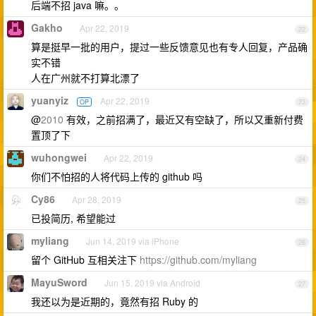
后端不招 java 嘛。。
Gakho
Apr 22, 2019
22
算是挺早一批的用户，提过一些反馈意见也有专人回复，产品确
实不错
人在广州就不打算北漂了
yuanyiz
Apr 22, 2019
OP
23
@
2010
有效，之前招满了，最近又有空缺了，所以又重新付费
置顶了下
wuhongwei
Apr 22, 2019
24
你们不怕招的人将代码上传的 github 吗
Cy86
Apr 28, 2019
25
已投简历, 希望能过
myliang
Jun 14, 2019 via iPhone
26
留个 GitHub 互相关注下
https://github.com/myliang
MayuSword
Jun 15, 2019 via Android
27
我还以为是近期的，竟然有招 Ruby 的