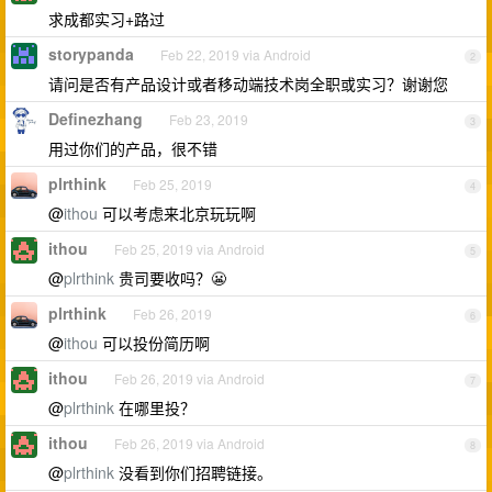
求成都实习+路过
storypanda
Feb 22, 2019 via Android
2
请问是否有产品设计或者移动端技术岗全职或实习？谢谢您
Definezhang
Feb 23, 2019
3
用过你们的产品，很不错
plrthink
Feb 25, 2019
4
@
ithou
可以考虑来北京玩玩啊
ithou
Feb 25, 2019 via Android
5
@
plrthink
贵司要收吗？😬
plrthink
Feb 26, 2019
6
@
ithou
可以投份简历啊
ithou
Feb 26, 2019 via Android
7
@
plrthink
在哪里投？
ithou
Feb 26, 2019 via Android
8
@
plrthink
没看到你们招聘链接。