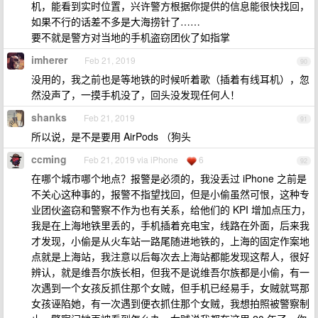
机，能看到实时位置，兴许警方根据你提供的信息能很快找回，
如果不行的话差不多是大海捞针了……
要不就是警方对当地的手机盗窃团伙了如指掌
imherer
Feb 21, 2019
90
没用的，我之前也是等地铁的时候听着歌（插着有线耳机），忽
然没声了，一摸手机没了，回头没发现任何人！
shanks
Feb 21, 2019
91
所以说，是不是要用 AirPods （狗头
ccming
Feb 21, 2019 via iPhone
6
92
在哪个城市哪个地点？报警是必须的，我没丢过 iPhone 之前是
不关心这种事的，报警不指望找回，但是小偷虽然可恨，这种专
业团伙盗窃和警察不作为也有关系，给他们的 KPI 增加点压力，
我是在上海地铁里丢的，手机插着充电宝，线路在外面，后来我
才发现，小偷是从火车站一路尾随进地铁的，上海的固定作案地
点就是上海站，我注意以后每次去上海站都能发现这帮人，很好
辨认，就是维吾尔族长相，但我不是说维吾尔族都是小偷，有一
次遇到一个女孩反抓住那个女贼，但手机已经易手，女贼就骂那
女孩诬陷她，有一次遇到便衣抓住那个女贼，我想拍照被警察制