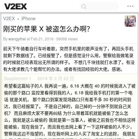
V2EX
iPhone
›
刚买的苹果 X 被盗怎么办啊？
By
wangyihai
at Feb 21, 2019 · 39066 views
前天下午骑着自行车听着歌，突然手机里的歌声没有了，再回头手机
就剩下数据线了。已经报警了，但是感觉没什么用，警察给我做笔录
的时候就已经表现出无所谓的样子。 不想几千块钱就打水漂了。有没
有大佬求教几个能帮忙的办法。或者有找回经验的大佬。感谢。
Supplement 1 · 2019 年 2 月 22 日
希望看这篇帖子的人 我再说一遍，6.16 大概在 40 的时候我进入了被
偷的那个路口 监控里看得到我的人，6.18 我给我手机打的第一个电
话 就是关机， 那个路口到案发现场路口只有差不多 30 秒的时间到
达，我已经报案了。 不是自己掉的，自己掉的一分钟不到就自己关
机？ 而且麻烦大家不要再纠结 为什么带着耳机就能被偷了怎么怎
么，我就是这么被偷的 我就是第一当事人，被偷之前我也不相信这样
能被偷，现在我信了。而且我也去网上看了一下这样被偷的人不少，
警察我这边不指望的，现在我听网上的人买了淘宝上的追踪， 我朋友