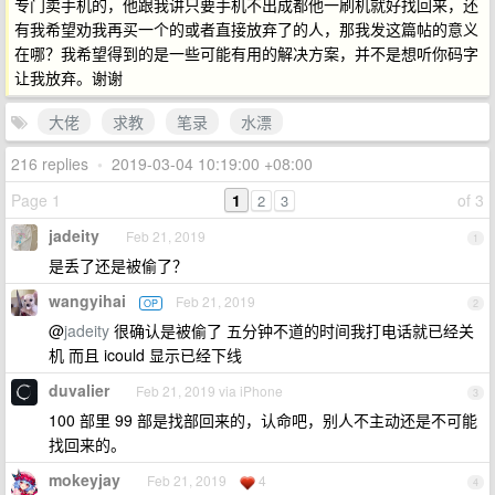
专门卖手机的，他跟我讲只要手机不出成都他一刷机就好找回来，还
有我希望劝我再买一个的或者直接放弃了的人，那我发这篇帖的意义
在哪？我希望得到的是一些可能有用的解决方案，并不是想听你码字
让我放弃。谢谢
大佬
求教
笔录
水漂
216 replies
•
2019-03-04 10:19:00 +08:00
Page 1
1
of 3
2
3
jadeity
Feb 21, 2019
1
是丢了还是被偷了？
wangyihai
Feb 21, 2019
OP
2
@
jadeity
很确认是被偷了 五分钟不道的时间我打电话就已经关
机 而且 icould 显示已经下线
duvalier
Feb 21, 2019 via iPhone
3
100 部里 99 部是找部回来的，认命吧，别人不主动还是不可能
找回来的。
mokeyjay
Feb 21, 2019
4
4