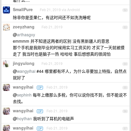
着什么....
SmallPure
Feb 21, 2019 via Android
52
除非你是歪果仁，有这时间还不如洗洗睡呢
zoeyzhang
Feb 21, 2019
53
@
arthasgxy
emmmm 并不知道这两者的区别 没有黑新疆人的意思
那个手机是我刚毕业的时候用实习工资买的 才买了一天就被摸
走了 我当时也是脑子一热 哈哈哈 事后想想真的很阔怕
jingyulong
Feb 21, 2019
54
@
wangyihai
#44 哪里都有坏人，为什么非要加上特指，自然点
就好了
wangyihai
Feb 21, 2019
OP
55
@
sephinh
每年上缴那么多税，你可以说你找不到，但不能说不
去找。
wangyihai
Feb 21, 2019
OP
56
@
hoythan
我听到了耳机的电磁声
wangyihai
Feb 21, 2019
OP
57