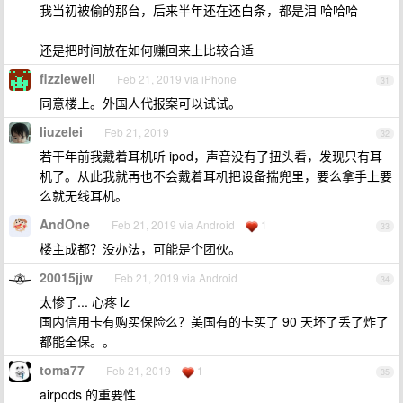
我当初被偷的那台，后来半年还在还白条，都是泪 哈哈哈
还是把时间放在如何赚回来上比较合适
fizzlewell
Feb 21, 2019 via iPhone
31
同意楼上。外国人代报案可以试试。
liuzelei
Feb 21, 2019
32
若干年前我戴着耳机听 ipod，声音没有了扭头看，发现只有耳
机了。从此我就再也不会戴着耳机把设备揣兜里，要么拿手上要
么就无线耳机。
AndOne
Feb 21, 2019 via Android
1
33
楼主成都？没办法，可能是个团伙。
20015jjw
Feb 21, 2019 via Android
34
太惨了... 心疼 lz
国内信用卡有购买保险么？美国有的卡买了 90 天坏了丢了炸了
都能全保。。
toma77
Feb 21, 2019
1
35
airpods 的重要性