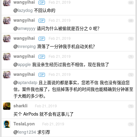
wangyihai
Feb 21, 2019
OP
68
@
lazydog
不回认命的
wangyihai
Feb 21, 2019
OP
69
@
amwyyyy
请问为什么被偷就是百分之 0 呢？
wangyihai
Feb 21, 2019
OP
70
@
inrenping
滑落了一分钟我手机自动关机？
wangyihai
Feb 21, 2019
OP
71
@
appgle
我没亲生经历过我也不相信，现在我信了
wangyihai
Feb 21, 2019
OP
72
@
aptandatp
且上面说的都是事实，您若不信 我也没有强迫您
信，案件我也报了，包括掉落手机的时间我也能精确到分钟甚至
于大概的多少秒。
sharkli
Feb 21, 2019
73
买个 AirPods 就不会有这事儿了
TeslaLyon
Feb 21, 2019
74
@
feng1234
求引荐