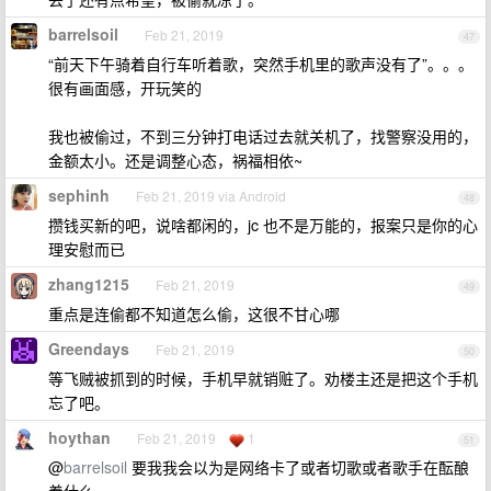
barrelsoil
Feb 21, 2019
47
“前天下午骑着自行车听着歌，突然手机里的歌声没有了”。。。
很有画面感，开玩笑的
我也被偷过，不到三分钟打电话过去就关机了，找警察没用的，
金额太小。还是调整心态，祸福相依~
sephinh
Feb 21, 2019 via Android
48
攒钱买新的吧，说啥都闲的，jc 也不是万能的，报案只是你的心
理安慰而已
zhang1215
Feb 21, 2019
49
重点是连偷都不知道怎么偷，这很不甘心哪
Greendays
Feb 21, 2019
50
等飞贼被抓到的时候，手机早就销赃了。劝楼主还是把这个手机
忘了吧。
hoythan
Feb 21, 2019
1
51
@
barrelsoil
要我我会以为是网络卡了或者切歌或者歌手在酝酿