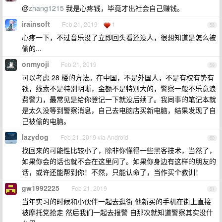
@
zhang1215
我是心疼钱，毕竟才出社会自己赚钱。
irainsoft
Feb 21, 2019
1
58
心疼一下，不过音乐没了立即回头看还没人，很想知道是怎么被
偷的...
onmyoji
Feb 21, 2019
59
可以考虑 28 楼的方法。在中国，不是外国人，不是有权有势有
钱，线索不是特别明晰，金额不是特别大的，警察一般不乐意浪
费警力，最常见是给你登记一下就没后续了。我同事的笔记本就
是太久没等到警察消息，自己去电脑店买新电脑，结果发现了自
己被偷的电脑。
lazydog
Feb 21, 2019 via Android
60
找回来的可能性比较小了，除非你懂得一些黑客技术，当然了，
如果你会的话也就不会在这里问了。如果你身边有这样的朋友的
话，或许还能帮到你！不然，只能认命了，当作买个教训！
gw1992225
Feb 21, 2019
61
当年实习的时候和小伙伴一起去逛街 他新买的手机在街上直接
被摩托党抢走 然后我们一起去报警 自那次就知道警察其实没什