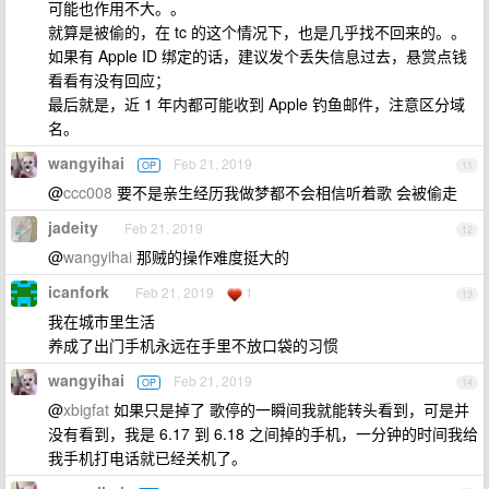
可能也作用不大。。
就算是被偷的，在 tc 的这个情况下，也是几乎找不回来的。。
如果有 Apple ID 绑定的话，建议发个丢失信息过去，悬赏点钱
看看有没有回应；
最后就是，近 1 年内都可能收到 Apple 钓鱼邮件，注意区分域
名。
wangyihai
Feb 21, 2019
OP
11
@
ccc008
要不是亲生经历我做梦都不会相信听着歌 会被偷走
jadeity
Feb 21, 2019
12
@
wangyihai
那贼的操作难度挺大的
icanfork
Feb 21, 2019
1
13
我在城市里生活
养成了出门手机永远在手里不放口袋的习惯
wangyihai
Feb 21, 2019
OP
14
@
xbigfat
如果只是掉了 歌停的一瞬间我就能转头看到，可是并
没有看到，我是 6.17 到 6.18 之间掉的手机，一分钟的时间我给
我手机打电话就已经关机了。