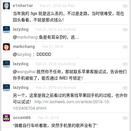
e1nher1ar
Feb 21, 2019 via iPad
94
当年我的 3gs 就是这么丢的，不过是走路，当时很难受，现在
回头看看，不就是那点钱么！
lazydog
Feb 21, 2019 via Android
95
@
markchang
鱼是有耳朵👂的，逃…
markchang
Feb 21, 2019
96
@
lazydog
：DDDDD
lazydog
Feb 21, 2019 via Android
97
@
wangyihai
既然你不任命，那就联系苹果客服试试，告诉他们
你手机被偷了，能否通过 IMEI 号锁定！
lazydog
Feb 21, 2019 via Android
98
另一个，这里是我之前看过的黑客找苹果回手机的过程，也许你
可以试试！
http://m.techweb.com.cn/article/2016-10-
10/2406704.shtml
occam88
Feb 21, 2019
99
“骑着自行车听着歌，突然手机里的歌声没有了”