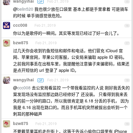
wangyihai
Feb 21, 2019
OP
15
@
belin520
我也很少放在口袋里 基本上都是手里拿着 可是骑车
的时候 单手骑感觉很危险。
ccc008
Feb 21, 2019
16
你以为是歌停的一瞬间。其实等发现已经过了好一会儿了。
bzw875
Feb 21, 2019
17
过几天你会收到钓鱼短信和邮件和电话，他们冒充 iCloud 官
网、苹果官网，苹果公司客服，公安局来骗取 apple ID 密码。
之前我同事丢在出租车里，我提醒他注意骗子来骗密码，结果还
是点开短信的 url 登录了 apple ID。
wangyihai
Feb 21, 2019
OP
18
@
ccc008
去公安局看监控 一个带我看监控的人说 刚好我丢失的
案发现场没有监控那边路已经修好了 还没装。 只看得到我来丢
失的前一分钟的路口，所以我很肯定是 6.18 分丢的手机， 因为
我是 6.16 出现在路口的。而且手机耳机突然被拔出会听到一个
刺耳的那种磁声
bzw875
Feb 21, 2019
19
不要戴苹果耳机走在街上，这等于告诉小偷你口袋里有 iPhone