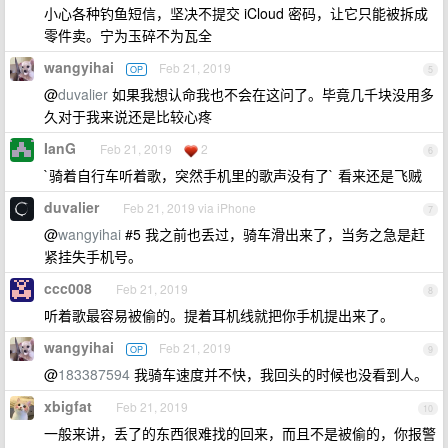
小心各种钓鱼短信，坚决不提交 iCloud 密码，让它只能被拆成
零件卖。宁为玉碎不为瓦全
wangyihai
Feb 21, 2019
OP
5
@
duvalier
如果我想认命我也不会在这问了。毕竟几千块没用多
久对于我来说还是比较心疼
IanG
Feb 21, 2019
2
6
`骑着自行车听着歌，突然手机里的歌声没有了` 看来还是飞贼
duvalier
Feb 21, 2019 via iPhone
7
@
wangyihai
#5 我之前也丢过，骑车滑出来了，当务之急是赶
紧挂失手机号。
ccc008
Feb 21, 2019
8
听着歌最容易被偷的。提着耳机线就把你手机提出来了。
wangyihai
Feb 21, 2019
OP
9
@
183387594
我骑车速度并不快，我回头的时候也没看到人。
xbigfat
Feb 21, 2019
10
一般来讲，丢了的东西很难找的回来，而且不是被偷的，你报警