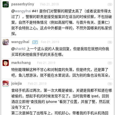
passerbytiny
Feb 21, 2019
75
@
wangyihai
#41 是你们对警察的期望太高了（或者说宣传得太
过了），警察的职责是接受报案并在适当的时候侦察，不包括破
案，自然不是特殊情况（例如高层叮嘱、与晋升有关、歪果仁）
就不会特别上心。这点中外都是一样的，不然外国哪来的私家侦
探。
wangyihai
Feb 21, 2019
OP
76
@
sharkli
上一个这么说的人我没回复，但是我现在就想问你我
买耳机和他偷我手机的关系在哪。
markchang
Feb 21, 2019
77
特别能理解这种不甘心和对制度的失落，但是终究，还是算了
吧，鱼儿想游泳，就不能在水里说话，因为别的鱼也没有耳朵，
joiejia
Feb 21, 2019
78
曾经手机丢过两次，第一次大概是被偷，关键是我都不知道在哪
被偷的，想起手机的时候发现不见了。当时我带着 ipad，回到
酒店立即用“查找我的 iphone ”看到了位置，并报了警，然后就
没有下文了。
第二次是掉在了出租车上，司机好心，带着我的手机从机场回