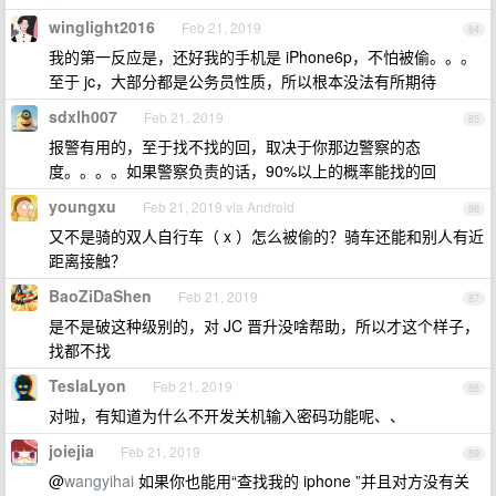
winglight2016
Feb 21, 2019
84
我的第一反应是，还好我的手机是 iPhone6p，不怕被偷。。。
至于 jc，大部分都是公务员性质，所以根本没法有所期待
sdxlh007
Feb 21, 2019
85
报警有用的，至于找不找的回，取决于你那边警察的态
度。。。。如果警察负责的话，90%以上的概率能找的回
youngxu
Feb 21, 2019 via Android
86
又不是骑的双人自行车（ x ）怎么被偷的？骑车还能和别人有近
距离接触？
BaoZiDaShen
Feb 21, 2019
87
是不是破这种级别的，对 JC 晋升没啥帮助，所以才这个样子，
找都不找
TeslaLyon
Feb 21, 2019
88
对啦，有知道为什么不开发关机输入密码功能呢、、
joiejia
Feb 21, 2019
89
@
wangyihai
如果你也能用“查找我的 iphone ”并且对方没有关