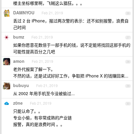
楼主坐标哪里啊，飞贼这么猖狂。。。
DAMNYOU
Feb 21, 2019
26
丢过 2 台 iPhone，报过两次警的表示：还不如别报警，浪费自
己时间
bumz
Feb 21, 2019
27
如果你愿意花数倍于一部手机的钱，说不定能将找回这部手机的
可能性提高百分之几吧
amon
Feb 21, 2019
28
老外代报案了解一下。
不然的话，还是试试好好工作，争取把 iPhone X 的钱赚回来...
bubuyu
Feb 21, 2019
29
从 2002 年用手机至今没被偷过...
z0ne
Feb 21, 2019
30
只能认命了。。
专业小偷，有非常成熟的产业链
报警，真的是浪费时间 。。