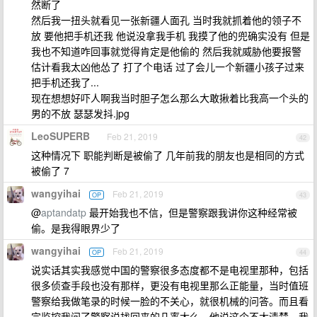
然断了
然后我一扭头就看见一张新疆人面孔 当时我就抓着他的领子不
放 要他把手机还我 他说没拿我手机 我摸了他的兜确实没有 但是
我也不知道咋回事就觉得肯定是他偷的 然后我就威胁他要报警
估计看我太凶他怂了 打了个电话 过了会儿一个新疆小孩子过来
把手机还我了...
现在想想好吓人啊我当时胆子怎么那么大敢揪着比我高一个头的
男的不放 瑟瑟发抖.jpg
LeoSUPERB
Feb 21, 2019
42
这种情况下 职能判断是被偷了 几年前我的朋友也是相同的方式
被偷了 7
wangyihai
Feb 21, 2019
OP
43
@
aptandatp
最开始我也不信，但是警察跟我讲你这种经常被
偷。是我得眼界少了
wangyihai
Feb 21, 2019
OP
44
说实话其实我感觉中国的警察很多态度都不是电视里那种，包括
很多侦查手段也没有那样，更没有电视里那么正能量，当时值班
警察给我做笔录的时候一脸的不关心，就很机械的问答。而且看
完监控我问了警察说找回来的几率大么，他说这个不太清楚，我