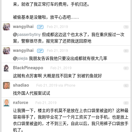
来，就收了我正常打车的费用，手机归还。
被偷基本是没辙啦，放平心态吧……
wangyihai
Feb 21, 2019
OP
79
@
passerbytiny
但成都这边这个也太水了，我在重庆报过一次
案，警察很尽责，报完案了还把我送回原地
wangyihai
Feb 21, 2019
OP
80
@
joiejia
我朋友告诉我他只要没出成都就有很大几率
BlackPineappo
Feb 21, 2019
81
这贼有点厉害啊 大概是找不回来了 别被钓鱼就好
shadiao
Feb 21, 2019 via iPhone
82
找外国人代报案试试
nxforce
Feb 21, 2019
83
让我猜一下，楼主的手机莫不是放在上衣口袋里被盗的？这种最
容易得手了，我刚毕业花了一个月工资买了一台手机，也是放上
衣口袋里被盗的，才不到三天，自此以后，我只用裤子口袋放手
机了。