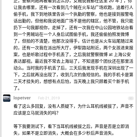
止，警察问她再被看到怎么办，女贼说我都在这里 20 年了，你
让我去哪里，还有一次看到几个贼在火车站广场欢跑，追着行人
偷手机，我下到地铁里告诉一个执勤的警察，他也是接到报警电
话出勤的，但他和我说地面广场不是他的辖区，他不管，我只能
扔下一句我鄙视你，走掉了，还有一次我在中山公园地铁站台看
到一个男贼站在一个人身后试图偷手机，我还偷偷拍照发微博
了，但拍的不清楚，他那次没得手，估计也是从火车站尾随过来
的，还有一次我在派出所大厅，伊犁路站附近，两个女孩进来报
案，也是听歌过程中手机丢了，之后我就警察微博 at 上海公安
表达鄙视。最近我不常去上海站了，不知道那个团伙还在那里活
动么。当时我的手机丢了后，三天后我发现手机在深圳出现了一
下，之后就再没出现了，收到几次钓鱼短信的。我的手机卡是第
二天才挂失的，想想有点后怕，当天晚上我只顾着买个新手机
了。
lopetver
Feb 21, 2019
93
看了这么多回复，没有人质疑下，为什么耳机线被拔了，声音不
应该是立马就消失的吗？
等下我要测试下，看下当耳机线被拔之后，声音是否是立即消
失，如果不是立即消失，大概会在多少秒后声音消失。