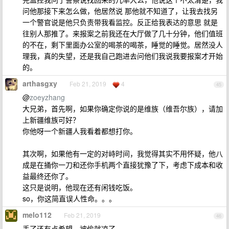
问他那接下来怎么做，他居然说 那他就不知道了，让我去找另
一个警官说是他只负责带我看监控。反正给我表达的意思 就是
往别人那推了。来报案之前我还在大厅做了几十分钟，他们值班
的不在，剩下里面办公室的喝茶的喝茶，睡觉的睡觉。居然没人
理我，真的失望，还是我自己跑进去问他们我说我要报案才开始
的。
arthasgxy
Feb 21, 2019
4
45
@
zoeyzhang
大兄弟，首先啊，如果你确定你说的是维族（维吾尔族），请加
上新疆维族可好？
你他呀一个新疆人我看着都想打你。
其次啊，如果他有一定的对峙时间，我觉得其实不用怀疑，他八
成是在捅你一刀和还你手机两个直接犹豫了下，考虑下成本和收
益最终还你了。
这只是说明，他现在还有闲钱吃饭。
so，你这简直误人性命。。。
melo112
Feb 21, 2019
46
丢了还有点希望，被偷就凉了。