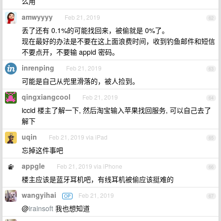
么用
amwyyyy
Feb 21, 2019
62
丢了还有 0.1%的可能找回来，被偷就是 0%了。
现在最好的办法是不要在这上面浪费时间，收到钓鱼邮件和短信
不要点开，不要输 appid 密码。
inrenping
Feb 21, 2019
63
可能是自己从兜里滑落的，被人捡到。
qingxiangcool
Feb 21, 2019
64
iccid 楼主了解一下, 然后淘宝输入苹果找回服务, 可以自己去了
解下
uqin
Feb 21, 2019 via iPad
65
忘掉这件事吧
appgle
Feb 21, 2019 via iPhone
66
楼主应该是蓝牙耳机吧，有线耳机被偷应该挺难的
wangyihai
Feb 21, 2019
OP
67
@
irainsoft
我也想知道