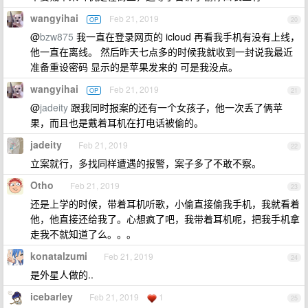
wangyihai
Feb 21, 2019
OP
20
@
bzw875
我一直在登录网页的 icloud 再看我手机有没有上线，
他一直在离线。 然后昨天七点多的时候我就收到一封说我最近
准备重设密码 显示的是苹果发来的 可是我没点。
wangyihai
Feb 21, 2019
OP
21
@
jadeity
跟我同时报案的还有一个女孩子，他一次丢了俩苹
果，而且也是戴着耳机在打电话被偷的。
jadeity
Feb 21, 2019
22
立案就行，多找同样遭遇的报警，案子多了不敢不察。
Otho
Feb 21, 2019
23
还是上学的时候，带着耳机听歌，小偷直接偷我手机，我就看着
他，他直接还给我了。心想疯了吧，我带着耳机呢，把我手机拿
走我不就知道了么。。。
konatalzumi
Feb 21, 2019
24
是外星人做的..
icebarley
Feb 21, 2019
1
25