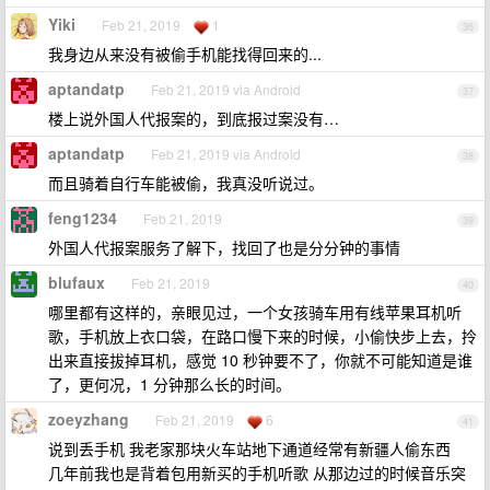
Yiki
Feb 21, 2019
1
36
我身边从来没有被偷手机能找得回来的...
aptandatp
Feb 21, 2019 via Android
37
楼上说外国人代报案的，到底报过案没有…
aptandatp
Feb 21, 2019 via Android
38
而且骑着自行车能被偷，我真没听说过。
feng1234
Feb 21, 2019
39
外国人代报案服务了解下，找回了也是分分钟的事情
blufaux
Feb 21, 2019
40
哪里都有这样的，亲眼见过，一个女孩骑车用有线苹果耳机听
歌，手机放上衣口袋，在路口慢下来的时候，小偷快步上去，拎
出来直接拔掉耳机，感觉 10 秒钟要不了，你就不可能知道是谁
了，更何况，1 分钟那么长的时间。
zoeyzhang
Feb 21, 2019
6
41
说到丢手机 我老家那块火车站地下通道经常有新疆人偷东西
几年前我也是背着包用新买的手机听歌 从那边过的时候音乐突