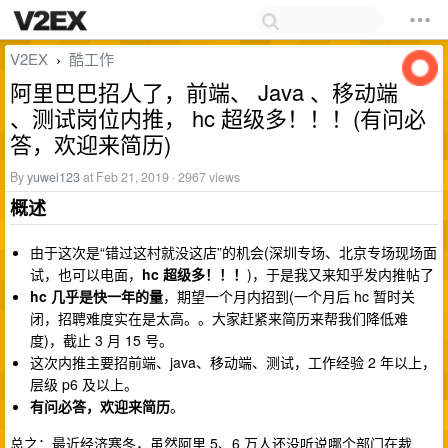
V2EX
酷工作
›
阿里巴巴招人了，前端、 Java 、移动端
、测试岗位内推， hc 超级多！！！(有问必
答，欢迎来简历)
By
yuwei123
at Feb 21, 2019 · 2967 views
概述
由于这次是“错过这村就没这店”的机会(深圳专场、北京专场现场面
试，也可以电面，
hc 超级多！！！
)，于是我又来知乎发内推帖了
hc 几乎是快一年的量
，期望一个月内招到(一个月后 hc 暂时关
闭，招聘难度实在是太高。。大家赶紧来简历来帮我们降低难
度)，截止 3 月 15 号。
这次内推主要招前端、java、移动端、测试，工作经验 2 年以上，
层级 p6 及以上。
有问必答，欢迎来简历
。
总之：最近经济寒冬，虽然阿里 5、6 万人还没听说哪个部门在裁