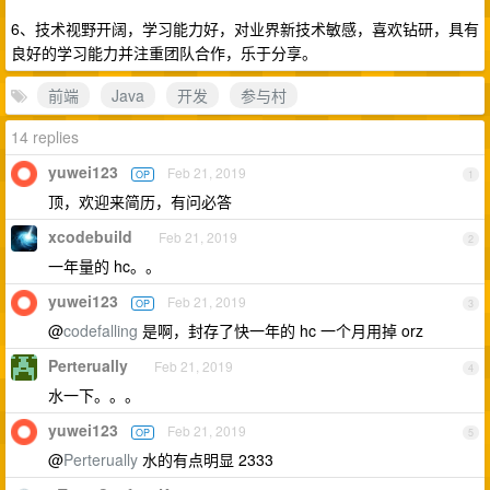
6、技术视野开阔，学习能力好，对业界新技术敏感，喜欢钻研，具有
良好的学习能力并注重团队合作，乐于分享。
前端
Java
开发
参与村
14 replies
yuwei123
Feb 21, 2019
OP
1
顶，欢迎来简历，有问必答
xcodebuild
Feb 21, 2019
2
一年量的 hc。。
yuwei123
Feb 21, 2019
OP
3
@
codefalling
是啊，封存了快一年的 hc 一个月用掉 orz
Perterually
Feb 21, 2019
4
水一下。。。
yuwei123
Feb 21, 2019
OP
5
@
Perterually
水的有点明显 2333