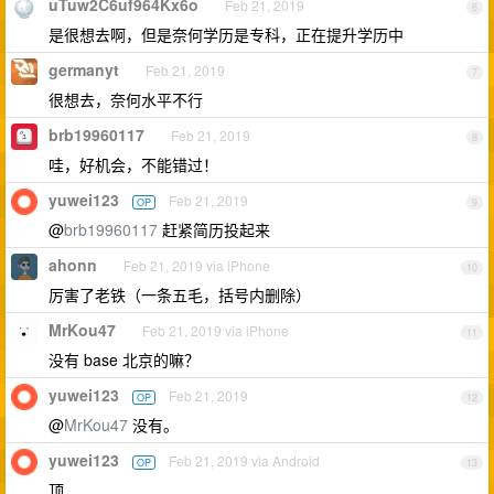
uTuw2C6uf964Kx6o
Feb 21, 2019
6
是很想去啊，但是奈何学历是专科，正在提升学历中
germanyt
Feb 21, 2019
7
很想去，奈何水平不行
brb19960117
Feb 21, 2019
8
哇，好机会，不能错过！
yuwei123
Feb 21, 2019
OP
9
@
brb19960117
赶紧简历投起来
ahonn
Feb 21, 2019 via iPhone
10
厉害了老铁（一条五毛，括号内删除）
MrKou47
Feb 21, 2019 via iPhone
11
没有 base 北京的嘛？
yuwei123
Feb 21, 2019
OP
12
@
MrKou47
没有。
yuwei123
Feb 21, 2019 via Android
OP
13
顶