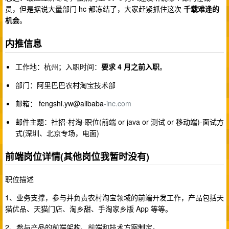
员，但是据说大量部门 hc 都冻结了，大家赶紧抓住这次
千载难逢的
机会
。
内推信息
工作地：杭州；入职时间：
要求 4 月之前入职
。
部门：阿里巴巴农村淘宝技术部
邮箱： fengshi.yw@alibaba
-inc.com
邮件主题：社招-村淘-职位(前端 or java or 测试 or 移动端)-面试方
式(深圳、北京专场，电面)
前端岗位详情(其他岗位我暂时没有)
职位描述
1、业务支撑，参与并负责农村淘宝领域的前端开发工作，产品包括天
猫优品、天猫门店、淘乡甜、手淘家乡版 App 等等。
2、参与产品的前端架构、前端和技术方案制定。