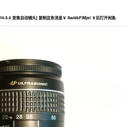
4-5.6 变焦自动镜头] 复制这条消息￥ Swi6bFlMjel ￥后打开闲鱼