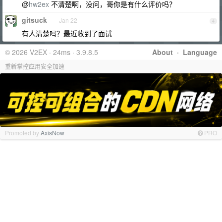
@
hw2ex
不清楚啊，没问，哥你是有什么评价吗？
gitsuck
Jan 22
4
有人清楚吗？最近收到了面试
© 2026 V2EX · 24ms · 3.9.8.5
About
·
Language
重新掌控应用安全加速
Promoted by
AxisNow
PRO