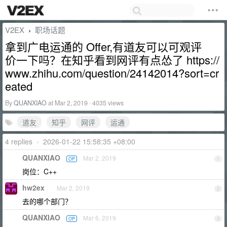
V2EX
职场话题
›
拿到广电运通的 Offer,有道友可以可观评
价一下吗？在知乎看到网评有点怂了 https://
www.zhihu.com/question/24142014?sort=cr
eated
By
QUANXIAO
at Mar 2, 2019 · 4035 views
道友
知乎
网评
运通
4 replies
•
2026-01-22 15:58:35 +08:00
QUANXIAO
Mar 2, 2019
OP
1
岗位：C++
hw2ex
Mar 2, 2019
2
去的哪个部门？
QUANXIAO
Mar 6, 2019
OP
3