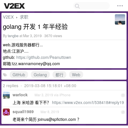
V2EX
求职
›
golang 开发 1 年半经验
By
tangbe
at Mar 3, 2019 · 3670 views
web,游戏服务器都行...
地点:江浙沪....
github:
https://github.com/Peanuttown
邮箱:
tzz.wannamoney@qq.com
GitHub
Golang
都行
Web
2 replies
•
2019-03-08 15:18:01 +08:00
warlock
Mar 3, 2019 via iPhone
1
上海 米哈游 看下不？
https://www.v2ex.com/t/538418#reply19
squall1989
Mar 8, 2019
2
老哥来个简历
joinus@spfiction.com
？