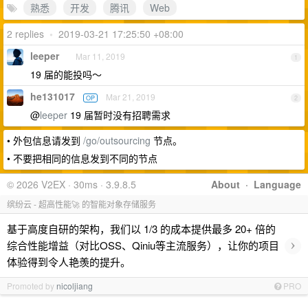
熟悉
开发
腾讯
Web
2 replies
•
2019-03-21 17:25:50 +08:00
leeper
Mar 11, 2019
1
19 届的能投吗～
he131017
Mar 21, 2019
OP
2
@
leeper
19 届暂时没有招聘需求
• 外包信息请发到
/go/outsourcing
节点。
• 不要把相同的信息发到不同的节点
© 2026 V2EX · 30ms · 3.9.8.5
About
·
Language
缤纷云 - 超高性能🚀 的智能对象存储服务
基于高度自研的架构，我们以 1/3 的成本提供最多 20+ 倍的
›
综合性能增益（对比OSS、Qiniu等主流服务），让你的项目
体验得到令人艳羡的提升。
Promoted by
nicoljiang
PRO