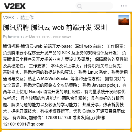
V2EX
酷工作
›
腾讯招聘-腾讯云-web 前端开发-深圳
By
he131017
at Mar 11, 2019 · 2328 views
腾讯招聘-腾讯云-web 前端开发-base：深圳 web 前端： 工作职责：
负责腾讯云小程序云开发产品的 SDK 及服务的架构设计及开发； 负
责腾讯云小程序云开发相关业务方案设计及研发； 保障服务的高性能
及高稳定性。 工作要求： 本科及以上学历，计算机相关专业优先；
基础扎实，熟悉常用的数据结构和算法； 熟悉 Linux 系统，熟悉常用
通讯与交互；熟悉 AJAX/WebSocket 等各种通信方式； 拥有良好的
安全意识，熟悉常见的网络安全攻防策略； 熟悉 Javascriptdejs，有
两年以上使用 Nodejs 语言开发的项目经验，有海量系统开发经验优
先考虑； 具有较强的沟通能力与团队合作精神；具有良好的分析问
题、解决问题的能力以及较强的学习能力； 热爱分享，热衷折腾技
术，拥抱开源技术，有技术博客撰写、优秀 Github 开源项目经历优
先。 有兴趣可加微信：17538141749 或者发简历到邮箱
1216018901@qq.com