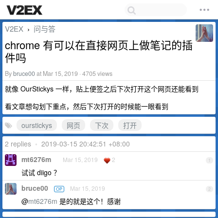
V2EX
问与答
›
chrome 有可以在直接网页上做笔记的插
件吗
By
bruce00
at Mar 15, 2019 · 4705 views
就像 OurStickys 一样，贴上便签之后下次打开这个网页还能看到
看文章想勾划下重点，然后下次打开的时候能一眼看到
ourstickys
网页
下次
打开
2 replies
•
2019-03-15 20:42:51 +08:00
mt6276m
Mar 15, 2019
2
1
试试 diigo ？
bruce00
Mar 15, 2019
OP
2
@
mt6276m
是的就是这个！感谢