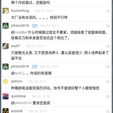
两个月前面过，还能投吗
hunterhug
Mar 20, 2019
17
大厂没有合适的。。。。校招不行咩
phieo2018
Mar 20, 2019
OP
18
@
rockjike
什么时候面过其实不要紧，流程结束了就能继续面，
就看实力和本身是否适合这个岗位了。
wu67
Mar 20, 2019
19
只是眼光太高, 又不愿意培养人. 要么就是钱少, 把人培养起来了
留不住
phieo2018
Mar 20, 2019
OP
20
@
wu67
。。你说的有道理
jsthon
Mar 20, 2019
21
昨晚刚电话面完简历评估，信号不是很好整个人都很惶恐
quickma
Mar 20, 2019
22
@
phieo2018
要求还是高
arzterk
Mar 20, 2019
23