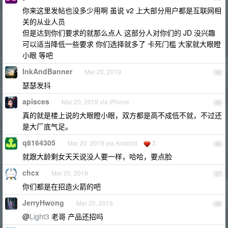
你来这里发帖也没多少用啊 虽说 v2 上大部分用户都是互联网相
关的从业人员
但是达到你们要求的就那么点人 这部分人对你们的 JD 没兴趣
可以适当降低一些要求 你们选择就多了 卡死门槛 大家就大眼瞪
小眼 等吧
InkAndBanner
Mar 20, 2019
34
瑟瑟发抖
apisces
Mar 20, 2019 via iPhone
35
真的就是楼上说的大眼瞪小眼，双方都是高不成低不就，不过还
是大厂底气足。
q8164305
Mar 20, 2019 via Android
3
36
就跟大龄剩女天天说没人要一样，哈哈，要点脸
chcx
Mar 20, 2019
37
你们都是在招造火箭的吧
JerryHwong
Mar 20, 2019
38
@
Light3
老哥 产品还招吗