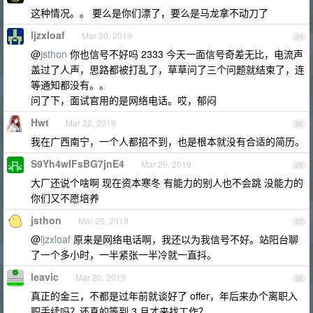
这种情况。。 要么是你们漂了，要么是马龙拿不动刀了
ljzxloaf
Mar 20, 2019
24
@
jsthon
你也信号不好吗 2333 今天一面信号奇差无比，电流声
盖过了人声，思路都被打乱了，草草问了三个问题就结束了，连
等通知都没有。。
问了下，面试官用的是网络电话。哎，郁闷
Hwt
Mar 20, 2019
25
我在广西南宁，一个人都招不到，也是根本就没有合适的简历。
S9Yh4wIFsBG7jnE4
Mar 20, 2019
26
大厂还说个啥啊 现在资本寒冬 有能力的别人也不会跳 没能力的
你们又不愿培养
jsthon
Mar 20, 2019
27
@
ljzxloaf
原来是网络电话啊，我还以为我信号不好。站阳台聊
了一个多小时，一半紧张一半冷就一直抖。
leavic
Mar 20, 2019
28
真正的金三，不都是过年前就谈好了 offer，年后来办个离职入
职手续吗？还真的等到 3 月才来找工作？