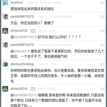
busfool
Mar 20, 2019 via Android
39
感觉体现出来供需关系的错位
pan569673372
Mar 21, 2019 via Android
40
方总，你还没招到人？我佛了
phieo2018
Mar 21, 2019
OP
41
@
pan569673372
好可怕 我们认识吗？？？？？
pan569673372
Mar 21, 2019 via Android
42
@
phieo2018
跟你说了我是干某某职位的，然后你给我发了九个
岗位，一个也干不了。我也是很服气的
abcbuzhiming
Mar 21, 2019
43
你把你的职位需求贴出来呗。估计是要求高，要求高难找其实很
正常，说真的市场上的简历很多，牛人始终是那一小撮，没啥变
化
phieo2018
Mar 21, 2019
OP
44
@
pan569673372
哦哦哦 原来是你啊 本来是招数据的 只是没有
那个职位 已经有几个数据的团队里面了，你不想了后面不也给
你取消了吗。。