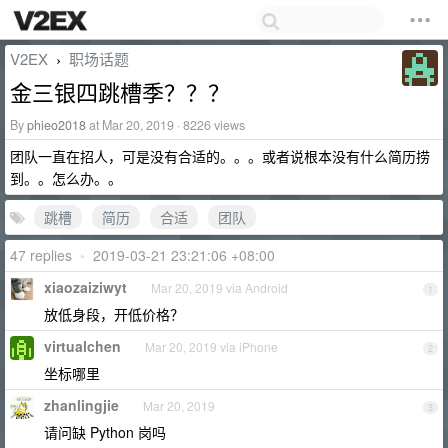
V2EX
职场话题
›
金三银四跳槽季？？？
By
phieo2018
at Mar 20, 2019 · 8226 views
团队一直在招人，可是没有合适的。。。或者说根本没有什么简历捞
到。。怎么办。。
跳槽
简历
合适
团队
47 replies
•
2019-03-21 23:21:06 +08:00
xiaozaiziwyt
Mar 20, 2019 via Android
1
放低身段，开低价格？
virtualchen
Mar 20, 2019 via iPhone
2
坐标哪里
zhanlingjie
Mar 20, 2019
3
请问缺 Python 岗吗