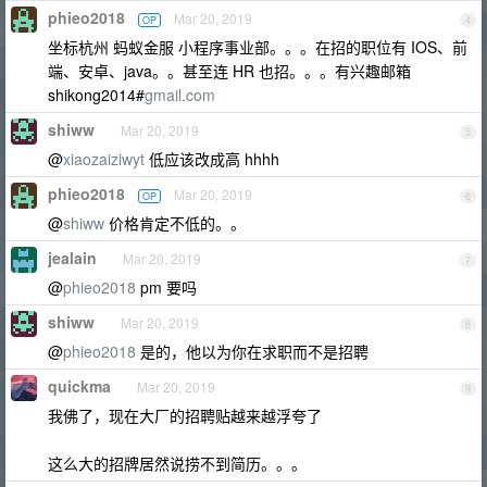
phieo2018
Mar 20, 2019
OP
4
坐标杭州 蚂蚁金服 小程序事业部。。。在招的职位有 IOS、前
端、安卓、java。。甚至连 HR 也招。。。有兴趣邮箱
shikong2014#
gmail.com
shiww
Mar 20, 2019
5
@
xiaozaiziwyt
低应该改成高 hhhh
phieo2018
Mar 20, 2019
OP
6
@
shiww
价格肯定不低的。。
jealain
Mar 20, 2019
7
@
phieo2018
pm 要吗
shiww
Mar 20, 2019
8
@
phieo2018
是的，他以为你在求职而不是招聘
quickma
Mar 20, 2019
9
我佛了，现在大厂的招聘贴越来越浮夸了
这么大的招牌居然说捞不到简历。。。