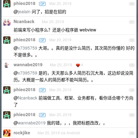
phieo2018
Mar 20, 2019
OP
10
@
jealain
问了，招是在招的
Ncanback
Mar 20, 2019
11
前端来写小程序么？还是小程序嵌 webview
phieo2018
Mar 20, 2019
OP
12
@
x7395759
大哥。。真的是没什么简历，其次简历你懂的 好的
不是很多。。
wannabe2019
Mar 20, 2019
4
13
@
x7395759
是的，天天那么多人简历石沉大海，这边却说没简
历。大概是一般人的简历都不能叫简历。。
phieo2018
Mar 20, 2019
OP
14
@
Ncanback
前端做工具、框架、业务都有，看你适合哪个方向
了
phieo2018
Mar 20, 2019
OP
15
@
wannabe2019
我的错，，，我把标题改改，，
rockjike
Mar 20, 2019 via Android
16