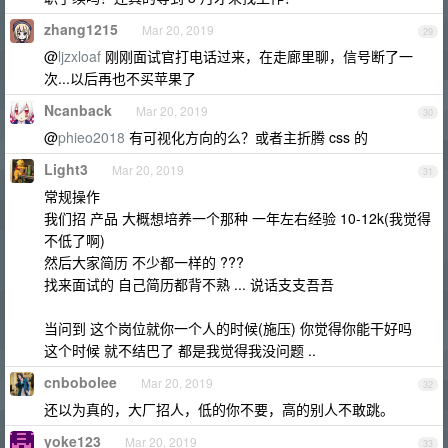
zhang1215
Mar 20, 2019
29
@
ljzxloaf
刚刚面试官打电话过来，在走廊里聊，信号断了一
次...以后再也不买苹果了
Ncanback
Mar 20, 2019
30
@
phieo2018
有可视化方向的么？或者主折腾 css 的
Light3
Mar 20, 2019
31
常规操作
我们招 产品 大概想培养一个那种 一年左右经验 10-12k(我觉得
不低了啊)
然后大家简历 不少都一样的 ???
找来面试的 自己简历都背不熟 ... 说话支支吾吾
当问到 这个岗位就你一个人的时候(施压) 你觉得你能干好吗
这个时候 就不结巴了 都是我觉得我没问题 ..
cnbobolee
Mar 20, 2019
32
还以为真的，大厂招人，低的你不要，高的别人不敢跳。
yoke123
Mar 20, 2019
33