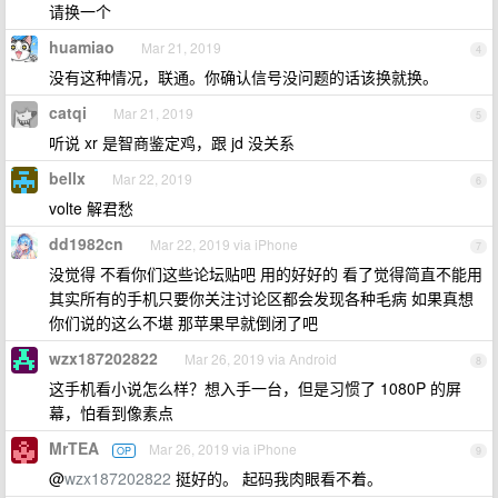
请换一个
huamiao
Mar 21, 2019
4
没有这种情况，联通。你确认信号没问题的话该换就换。
catqi
Mar 21, 2019
5
听说 xr 是智商鉴定鸡，跟 jd 没关系
bellx
Mar 22, 2019
6
volte 解君愁
dd1982cn
Mar 22, 2019 via iPhone
7
没觉得 不看你们这些论坛贴吧 用的好好的 看了觉得简直不能用
其实所有的手机只要你关注讨论区都会发现各种毛病 如果真想
你们说的这么不堪 那苹果早就倒闭了吧
wzx187202822
Mar 26, 2019 via Android
8
这手机看小说怎么样？想入手一台，但是习惯了 1080P 的屏
幕，怕看到像素点
MrTEA
Mar 26, 2019 via iPhone
OP
9
@
wzx187202822
挺好的。 起码我肉眼看不着。