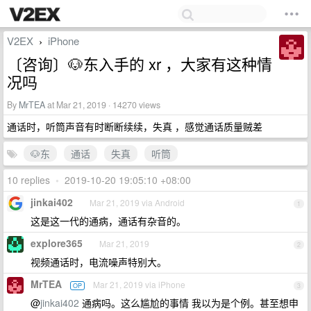
V2EX
iPhone
›
〔咨询〕🐶东入手的 xr ，大家有这种情
况吗
By
MrTEA
at Mar 21, 2019 · 14270 views
通话时，听筒声音有时断断续续，失真 ，感觉通话质量贼差
🐶东
通话
失真
听筒
10 replies
•
2019-10-20 19:05:10 +08:00
jinkai402
Mar 21, 2019 via Android
1
这是这一代的通病，通话有杂音的。
explore365
Mar 21, 2019
2
视频通话时，电流噪声特别大。
MrTEA
Mar 21, 2019 via iPhone
OP
3
@
jinkai402
通病吗。这么尴尬的事情 我以为是个例。甚至想申