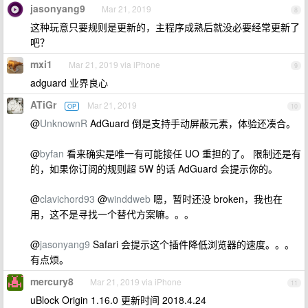
jasonyang9
Mar 21, 2019
8
这种玩意只要规则是更新的，主程序成熟后就没必要经常更新了
吧？
mxi1
Mar 21, 2019 via iPhone
9
adguard 业界良心
ATiGr
Mar 21, 2019
OP
10
@
UnknownR
AdGuard 倒是支持手动屏蔽元素，体验还凑合。
@
byfan
看来确实是唯一有可能接任 UO 重担的了。 限制还是有
的，如果你订阅的规则超 5W 的话 AdGuard 会提示你的。
@
clavichord93
@
winddweb
嗯，暂时还没 broken，我也在
用，这不是寻找一个替代方案嘛。。。
@
jasonyang9
Safari 会提示这个插件降低浏览器的速度。。。
有点烦。
mercury8
Mar 21, 2019 via iPhone
11
uBlock Origin 1.16.0 更新时间 2018.4.24