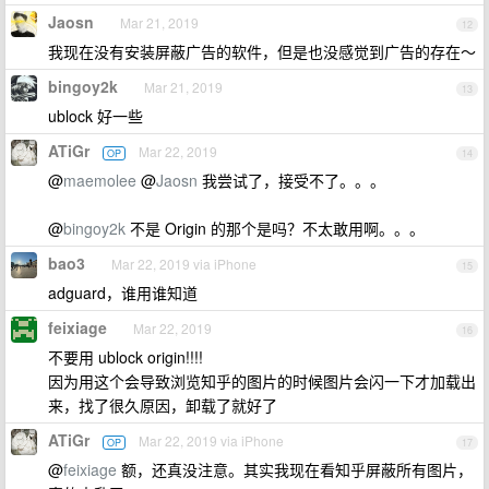
Jaosn
Mar 21, 2019
12
我现在没有安装屏蔽广告的软件，但是也没感觉到广告的存在～
bingoy2k
Mar 21, 2019
13
ublock 好一些
ATiGr
Mar 22, 2019
OP
14
@
maemolee
@
Jaosn
我尝试了，接受不了。。。
@
bingoy2k
不是 Origin 的那个是吗？不太敢用啊。。。
bao3
Mar 22, 2019 via iPhone
15
adguard，谁用谁知道
feixiage
Mar 22, 2019
16
不要用 ublock origin!!!!
因为用这个会导致浏览知乎的图片的时候图片会闪一下才加载出
来，找了很久原因，卸载了就好了
ATiGr
Mar 22, 2019 via iPhone
OP
17
@
feixiage
额，还真没注意。其实我现在看知乎屏蔽所有图片，