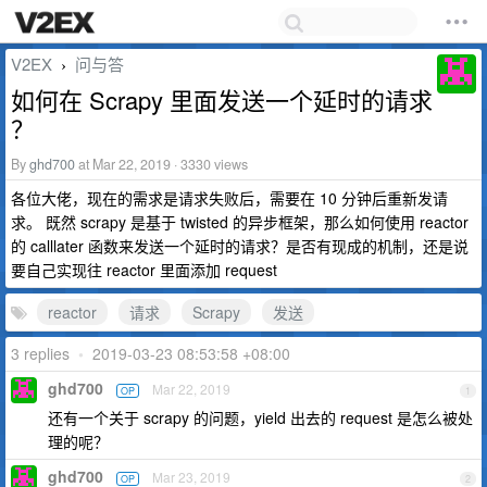
V2EX
问与答
›
如何在 Scrapy 里面发送一个延时的请求
？
By
ghd700
at Mar 22, 2019 · 3330 views
各位大佬，现在的需求是请求失败后，需要在 10 分钟后重新发请
求。 既然 scrapy 是基于 twisted 的异步框架，那么如何使用 reactor
的 calllater 函数来发送一个延时的请求？是否有现成的机制，还是说
要自己实现往 reactor 里面添加 request
reactor
请求
Scrapy
发送
3 replies
•
2019-03-23 08:53:58 +08:00
ghd700
Mar 22, 2019
OP
1
还有一个关于 scrapy 的问题，yield 出去的 request 是怎么被处
理的呢？
ghd700
Mar 23, 2019
OP
2