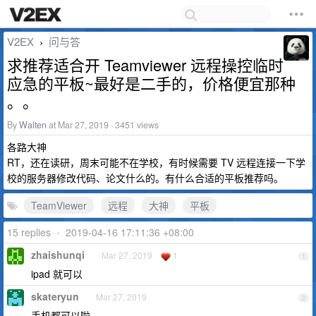
V2EX
问与答
›
求推荐适合开 Teamviewer 远程操控临时
应急的平板~最好是二手的，价格便宜那种
。。
By
Walten
at Mar 27, 2019 · 3451 views
各路大神
RT，还在读研，周末可能不在学校，有时候需要 TV 远程连接一下学
校的服务器修改代码、论文什么的。有什么合适的平板推荐吗。
TeamViewer
远程
大神
平板
15 replies
•
2019-04-16 17:11:36 +08:00
zhaishunqi
Mar 27, 2019
1
1
ipad 就可以
skateryun
Mar 27, 2019
2
手机都可以啦