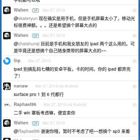
Walten
Mar 27, 2019
OP
3
@
skateryun
现在确实是用手机，但是手机屏幕太小了，移动光
标很费神额。。。还是希望搞个屏幕大点的
Walten
Mar 27, 2019
OP
4
@
zhaishunqi
目前是手机和我女朋友的 ipad 两个这么用的。可
是毕竟还是想搞个自己随身携带的屏幕大点的~~
litp
Mar 27, 2019
5
ipad 别搞乱码七糟的安卓平板，卡的时间，你的 ipad 都弄完
了！
nanaw
Mar 27, 2019 via Android
6
surface pro 1 到 6 代都行
Raphael96
Mar 27, 2019 via Android
7
二手 win 寨板考虑嘛，便宜卖你
Walten
Mar 27, 2019
OP
8
@
Raphael96
谢谢你哦，暂时不考虑了吧~~想搞个 sp3 来着