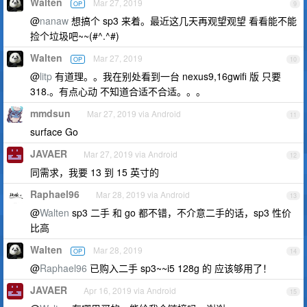
Walten
Mar 27, 2019
OP
9
@
nanaw
想搞个 sp3 来着。最近这几天再观望观望 看看能不能
捡个垃圾吧~~(#^.^#)
Walten
Mar 27, 2019
OP
10
@
litp
有道理。。我在别处看到一台 nexus9,16gwifi 版 只要
318.。有点心动 不知道合适不合适。。。
mmdsun
Mar 27, 2019 via Android
11
surface Go
JAVAER
Mar 27, 2019 via Android
12
同需求，我要 13 到 15 英寸的
Raphael96
Mar 28, 2019 via Android
13
@
Walten
sp3 二手 和 go 都不错，不介意二手的话，sp3 性价
比高
Walten
Mar 28, 2019
OP
14
@
Raphael96
已购入二手 sp3~~i5 128g 的 应该够用了！
JAVAER
Apr 16, 2019 via Android
15