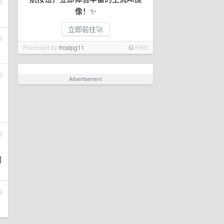
2
像！✨
立即前往🚀
3
Promoted by
frostpg11
PRO
4
Advertisement
5
同
6