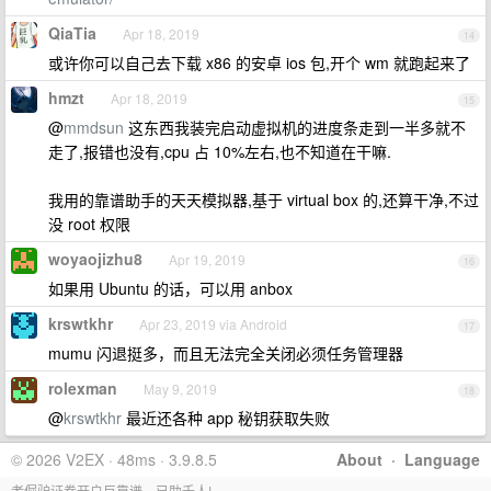
QiaTia
Apr 18, 2019
14
或许你可以自己去下载 x86 的安卓 ios 包,开个 wm 就跑起来了
hmzt
Apr 18, 2019
15
@
mmdsun
这东西我装完启动虚拟机的进度条走到一半多就不
走了,报错也没有,cpu 占 10%左右,也不知道在干嘛.
我用的靠谱助手的天天模拟器,基于 virtual box 的,还算干净,不过
没 root 权限
woyaojizhu8
Apr 19, 2019
16
如果用 Ubuntu 的话，可以用 anbox
krswtkhr
Apr 23, 2019 via Android
17
mumu 闪退挺多，而且无法完全关闭必须任务管理器
rolexman
May 9, 2019
18
@
krswtkhr
最近还各种 app 秘钥获取失败
© 2026 V2EX · 48ms · 3.9.8.5
About
·
Language
老倔驴证券开户巨靠谱，已助千人!