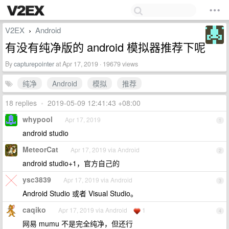
V2EX
Android
›
有没有纯净版的 android 模拟器推荐下呢
By
capturepointer
at Apr 17, 2019 · 19679 views
纯净
Android
模拟
推荐
18 replies
•
2019-05-09 12:41:43 +08:00
whypool
Apr 17, 2019
1
android studio
MeteorCat
Apr 17, 2019 via Android
2
android studio+1，官方自己的
ysc3839
Apr 17, 2019 via Android
3
Android Studio 或者 Visual Studio。
caqiko
Apr 17, 2019 via Android
1
4
网易 mumu 不是完全纯净，但还行