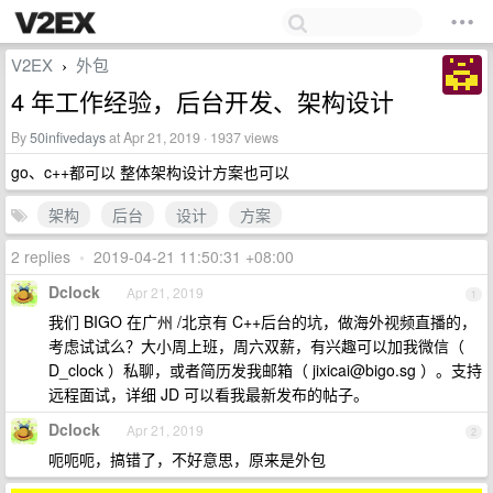
V2EX
外包
›
4 年工作经验，后台开发、架构设计
By
50infivedays
at Apr 21, 2019 · 1937 views
go、c++都可以 整体架构设计方案也可以
架构
后台
设计
方案
2 replies
•
2019-04-21 11:50:31 +08:00
Dclock
Apr 21, 2019
1
我们 BIGO 在广州 /北京有 C++后台的坑，做海外视频直播的，
考虑试试么？大小周上班，周六双薪，有兴趣可以加我微信（
D_clock ）私聊，或者简历发我邮箱（
jixicai@bigo.sg
）。支持
远程面试，详细 JD 可以看我最新发布的帖子。
Dclock
Apr 21, 2019
2
呃呃呃，搞错了，不好意思，原来是外包