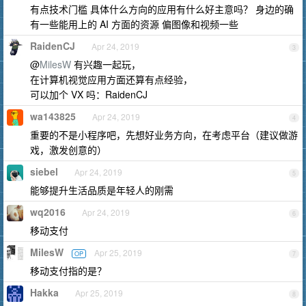
有点技术门槛 具体什么方向的应用有什么好主意吗？ 身边的确
有一些能用上的 AI 方面的资源 偏图像和视频一些
RaidenCJ
Apr 24, 2019
3
@
MilesW
有兴趣一起玩，
在计算机视觉应用方面还算有点经验，
可以加个 VX 吗：RaidenCJ
wa143825
Apr 24, 2019
4
重要的不是小程序吧，先想好业务方向，在考虑平台（建议做游
戏，激发创意的）
siebel
Apr 24, 2019
5
能够提升生活品质是年轻人的刚需
wq2016
Apr 24, 2019
6
移动支付
MilesW
Apr 25, 2019
OP
7
移动支付指的是？
Hakka
Apr 25, 2019
8