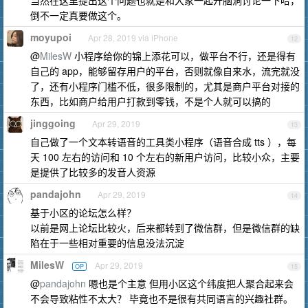
当然在这里提出这个问题也就是和大家一起开脑洞讨论一下哈，
倒不一定真要做这个。
moyupoi
Apr 28, 2019 via iPhone
12
@
MilesW
小程序给你的锦上添花可以，做平台不行，还是得有
自己的 app，能够留存用户的平台，否则就像自来水，流完就没
了，还有小程序门槛不低，很多限制的，尤其是商户平台对接的
东西，比如商户给用户打款到零钱，不是个人就可以搞的
jinggoing
Apr 29, 2019
13
自己做了一个文本转语音的工具类小程序（语音合成 tts ），每
天 100 左右的访问和 10 个左右的新用户访问，比较小众，主要
是提供了比较多的发音人资源
pandajohn
Apr 29, 2019
14
基于小区的论坛怎么样？
以前是网上论坛比较火，后来都转到了微信群，但是微信群的缺
陷在于一些相对重要的信息没法沉淀
MilesW
Apr 29, 2019
OP
15
@
pandajohn
嗯也是个主意 但用小区这个纬度把人聚合起来会
不会导致粘性不太大？ 毕竟也不是很有共同语言的兴趣社群。