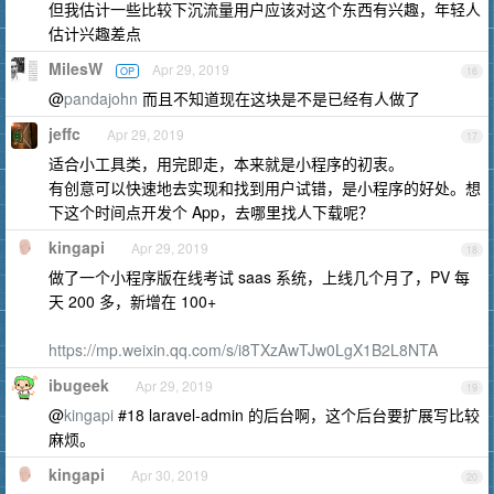
但我估计一些比较下沉流量用户应该对这个东西有兴趣，年轻人
估计兴趣差点
MilesW
Apr 29, 2019
OP
16
@
pandajohn
而且不知道现在这块是不是已经有人做了
jeffc
Apr 29, 2019
17
适合小工具类，用完即走，本来就是小程序的初衷。
有创意可以快速地去实现和找到用户试错，是小程序的好处。想
下这个时间点开发个 App，去哪里找人下载呢？
kingapi
Apr 29, 2019
18
做了一个小程序版在线考试 saas 系统，上线几个月了，PV 每
天 200 多，新增在 100+
https://mp.weixin.qq.com/s/i8TXzAwTJw0LgX1B2L8NTA
ibugeek
Apr 29, 2019
19
@
kingapi
#18 laravel-admin 的后台啊，这个后台要扩展写比较
麻烦。
kingapi
Apr 30, 2019
20