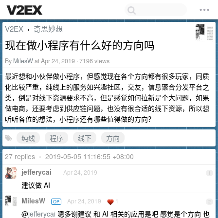
V2EX
奇思妙想
›
现在做小程序有什么好的方向吗
By
MilesW
at Apr 24, 2019 · 7196 views
最近想和小伙伴做小程序，但感觉现在各个方向都有很多玩家，同质
化比较严重，纯线上的服务如兴趣社区，交友，信息聚合分发平台之
类，倒是对线下资源要求不高，但是感觉如何拉新是个大问题，如果
做电商，还要考虑到供应链问题，也没有很合适的线下资源，所以想
听听各位的想法，小程序还有哪些值得做的方向？
纯线
程序
线下
方向
27 replies
•
2019-05-05 11:16:55 +08:00
jefferycai
Apr 24, 2019
1
建议做 AI
MilesW
Apr 24, 2019
1
OP
2
@
jefferycai
嗯多谢建议 和 AI 相关的应用是吧 感觉是个方向 也