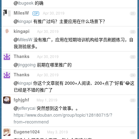
@
ibugeek
的确
MilesW
Apr 30, 2019
OP
21
@
kingapi
有推广过吗？主要应用在什么场景下？
kingapi
Apr 30, 2019
22
@
MilesW
没有推广，应用在短期培训机构给学员刷题练习，自
我测验居多。
Thanks
Apr 30, 2019
23
@
jinggoing
前期在哪里推广的
Thanks
Apr 30, 2019
24
@
kingapi
你这个文章就有 2000+人阅读、200+点了“好看”😂这
已经是不错的推广了
fghjghf
May 1, 2019
25
@
jefferycai
突然想到这个故事。。
https://www.douban.com/group/topic/128180715/?
from=recommend
Eugene1024
May 3, 2019
26