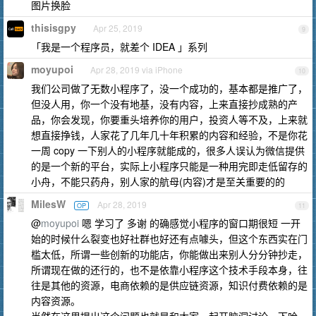
图片换脸
thisisgpy
Apr 25, 2019
9
「我是一个程序员，就差个 IDEA 」系列
moyupoi
Apr 28, 2019 via iPhone
10
我们公司做了无数小程序了，没一个成功的，基本都是推广了，
但没人用，你一个没有地基，没有内容，上来直接抄成熟的产
品，你会发现，你要重头培养你的用户，投资人等不及，上来就
想直接挣钱，人家花了几年几十年积累的内容和经验，不是你花
一周 copy 一下别人的小程序就能成的，很多人误认为微信提供
的是一个新的平台，实际上小程序只能是一种用完即走低留存的
小舟，不能只药舟，别人家的航母(内容)才是至关重要的的
MilesW
Apr 28, 2019
OP
11
@
moyupoi
嗯 学习了 多谢 的确感觉小程序的窗口期很短 一开
始的时候什么裂变也好社群也好还有点噱头，但这个东西实在门
槛太低，所谓一些创新的功能店，你能做出来别人分分钟抄走，
所谓现在做的还行的，也不是依靠小程序这个技术手段本身，往
往是其他的资源，电商依赖的是供应链资源，知识付费依赖的是
内容资源。