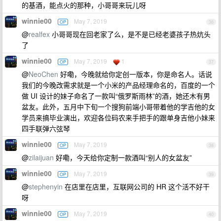
的基酒，能点火的那种，小哥哥来玩儿呀
winnie00
May 7, 2019
OP
36
@
realfex
小哥哥现在回老家了么，是不是已经老婆孩子热炕头
了
winnie00
May 7, 2019
1
OP
37
@
NeoChen
好嘞，今晚就给你定创一版本，你是命名人。话说
我们的今晚改需求就是一个小米的产品经理命名的，百度的一个
做 UI 设计的妹子命名了一款叫“俄罗斯雨林”的酒，她还木有男
盆友。此外，五月中下旬一个搜狗前端小哥带着他的学吉他的女
学员来搞毕业演出，欢迎各位码农来手把手的跟单身吉他小妹来
四手联弹六弦琴
winnie00
May 7, 2019
OP
38
@
zilaijuan
好嘞，今天给你定制一款酒叫“别人的女盆友”
winnie00
May 7, 2019
OP
39
@
stephenyin
在店里在店里，互联网公司的 HR 这个活不好干
呀
winnie00
May 7, 2019
OP
40