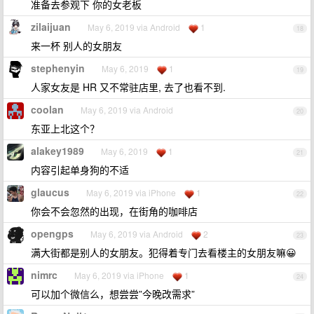
准备去参观下 你的女老板
zilaijuan
May 6, 2019 via Android
1
18
来一杯 别人的女朋友
stephenyin
May 6, 2019
1
19
人家女友是 HR 又不常驻店里, 去了也看不到.
coolan
May 6, 2019 via Android
20
东亚上北这个？
alakey1989
May 6, 2019
1
21
内容引起单身狗的不适
glaucus
May 6, 2019 via iPhone
1
22
你会不会忽然的出现，在街角的咖啡店
opengps
May 6, 2019 via Android
2
23
满大街都是别人的女朋友。犯得着专门去看楼主的女朋友嘛😀
nimrc
May 6, 2019 via iPhone
1
24
可以加个微信么，想尝尝”今晚改需求”