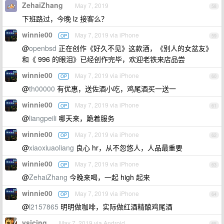
ZehaiZhang
May 7, 2019
58
下班路过，今晚 lz 接客么？
winnie00
May 7, 2019 via iPhone
OP
59
@
openbsd
正在创作《好久不见》这款酒，《别人的女盆友》
和《 996 的眼泪》已经创作完毕，欢迎老铁来店品尝
winnie00
May 7, 2019 via iPhone
OP
60
@
th00000
有优惠，送佐酒小吃，鸡尾酒买一送一
winnie00
May 7, 2019 via iPhone
OP
61
@
liangpeili
哪天来，跪着服务
winnie00
May 7, 2019 via iPhone
OP
62
@
xiaoxiuaoliang
良心 hr，从不忽悠人，人品最重要
winnie00
May 7, 2019 via iPhone
OP
63
@
ZehaiZhang
今晚来喝，一起 high 起来
winnie00
May 7, 2019 via iPhone
OP
64
@
l2157865
明明做咖啡，实际做红酒精酿鸡尾酒
ysicing
May 7, 2019 via Android
65