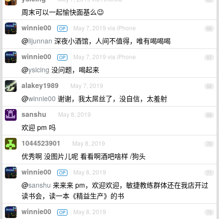
周末可以一起愉快面基么😉
winnie00
May 7, 2019 via iPhone
OP
66
@
lijunnan
深夜小酒馆，人间不值得，唯有喝喝喝
winnie00
May 7, 2019 via iPhone
OP
67
@
ysicing
没问题，喝起来
alakey1989
May 7, 2019
68
@
winnie00
谢谢，我太屌丝了，没自信，太羞射
sanshu
May 8, 2019
69
欢迎 pm 吗
1044523901
May 8, 2019
70
优秀啊 没图片儿呢 看看啊酒吧啥样 /狗头
winnie00
May 8, 2019
OP
71
@
sanshu
来来来 pm，欢迎欢迎，敏捷教练群体还在我店开过
读书会，读一本《精益生产》的书
winnie00
May 8, 2019
OP
72