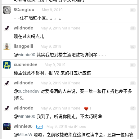
8Cangtou
May 9, 2019
80
= =住在隔壁小区。。。。
wildnode
May 9, 2019 via iPhone
81
现在过去喝点儿
liangpeili
May 9, 2019
82
@
winnie00
其实我想到楼主酒吧驻场弹钢琴……
xuchendev
May 9, 2019
83
楼主诚意不够啊，报 V2 来的打五折应该
wildnode
May 9, 2019 via iPhone
84
@
xuchendev
对爱喝酒的人来说，买一赠一和打五折也差不多
(狗头
wildnode
May 9, 2019 via iPhone
1
85
@
winnie00
我到了，听说你刚走，不太巧啊😂
winnie00
May 9, 2019 via iPhone
OP
86
@
MilesW
嗯嗯，之前敏捷教练在这搞过读书会，还帮一位码农