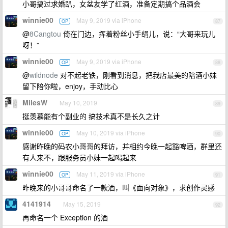
小哥搞过求婚趴，女盆友学了红酒，准备定期搞个品酒会
winnie00
May 9, 2019 via iPhone
OP
87
@
8Cangtou
倚在门边，挥着粉丝小手绢儿，说：“大哥来玩儿
呀！”
winnie00
May 9, 2019 via iPhone
OP
88
@
wildnode
对不起老铁，刚看到消息，把我店最美的陪酒小妹
留下陪你啦，enjoy，手动比心
MilesW
May 10, 2019
89
挺羡慕能有个副业的 搞技术真不是长久之计
winnie00
May 10, 2019 via iPhone
OP
90
感谢昨晚的码农小哥哥的拜访，并相约今晚一起豁啤酒，群里还
有人来不，跟服务员小妹一起喝起来
winnie00
May 11, 2019 via iPhone
OP
91
昨晚来的小哥哥命名了一款酒，叫《面向对象》，求创作灵感
4141914
May 15, 2019
92
再命名一个 Exception 的酒