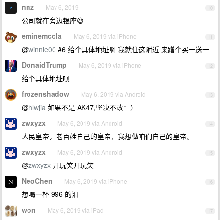
nnz
May 6, 2019
10
公司就在旁边银座😆
eminemcola
May 6, 2019 via iPhone
11
@
winnie00
#6 给个具体地址啊 我就住这附近 来蹭个买一送一
DonaidTrump
May 6, 2019 via iPhone
12
给个具体地址呗
frozenshadow
May 6, 2019 via Android
13
@
hlwjia
如果不是 AK47,坚决不改：）
zwxyzx
May 6, 2019 via Android
14
人民皇帝，老百姓自己的皇帝，我想做咱们自己的皇帝。
zwxyzx
May 6, 2019 via Android
15
@
zwxyzx
开玩笑开玩笑
NeoChen
May 6, 2019 via iPhone
16
想喝一杯 996 的泪
won
May 6, 2019 via iPad
17