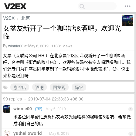
V2EX
北京
›
女盆友新开了一个咖啡店&酒吧，欢迎光
临
By
winnie00
at May 6, 2019 · 11331 views
女票（互联网公司 HR ）在北京昌平区回龙观新开了一个咖啡&酒
吧，名字叫《街角的咖啡店》，欢迎各位码农有空去喝酒喝咖啡。我
们还专门为程序员同学定制了一款鸡尾酒叫“今晚改需求”，🙃，说出
来都是眼泪呀
咖啡店
酒吧
回龙观
码农
99 replies
•
2019-07-04 22:33:33 +08:00
winnie00
May 6, 2019
OP
1
求各位同学帮忙想想码农喜欢光顾啥样的咖啡馆&酒吧，希望做
成咱们自己的店
yuthelloworld
May 6, 2019
2