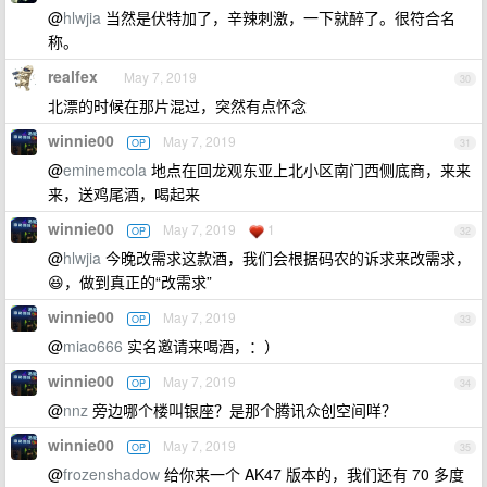
@
hlwjia
当然是伏特加了，辛辣刺激，一下就醉了。很符合名
称。
realfex
May 7, 2019
30
北漂的时候在那片混过，突然有点怀念
winnie00
May 7, 2019
OP
31
@
eminemcola
地点在回龙观东亚上北小区南门西侧底商，来来
来，送鸡尾酒，喝起来
winnie00
May 7, 2019
1
OP
32
@
hlwjia
今晚改需求这款酒，我们会根据码农的诉求来改需求，
😆，做到真正的“改需求”
winnie00
May 7, 2019
OP
33
@
miao666
实名邀请来喝酒，：）
winnie00
May 7, 2019
OP
34
@
nnz
旁边哪个楼叫银座？是那个腾讯众创空间咩？
winnie00
May 7, 2019
OP
35
@
frozenshadow
给你来一个 AK47 版本的，我们还有 70 多度