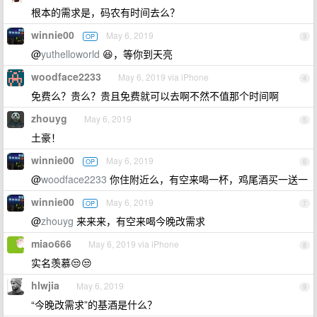
根本的需求是，码农有时间去么？
winnie00
May 6, 2019
OP
3
@
yuthelloworld
😆，等你到天亮
woodface2233
May 6, 2019 via iPhone
4
免费么？贵么？贵且免费就可以去啊不然不值那个时间啊
zhouyg
May 6, 2019
5
土豪！
winnie00
May 6, 2019
OP
6
@
woodface2233
你住附近么，有空来喝一杯，鸡尾酒买一送一
winnie00
May 6, 2019
OP
7
@
zhouyg
来来来，有空来喝今晚改需求
miao666
May 6, 2019 via iPhone
8
实名羡慕😒😒
hlwjia
May 6, 2019
9
“今晚改需求”的基酒是什么？