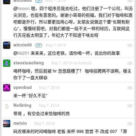
winnie00
May 7, 2019
OP
46
@
hooon
嗯，四个程序员我去吃过，他们注册了一个公司，叫舌
尖浏览，也挺有意思的。谢谢小哥哥的祝福，我们对于咖啡和酒
吧都是外行，所以要更加用心呀，女朋友说做这个要“长期有耐
心”，慢慢经营吧，对我们都是一段不太一样的经历，互联网这
行天花板太明显了，年纪大了不知道干啥去呀
winnie00
May 7, 2019
OP
47
@
bk201
来来来，这位老铁，请你喝一杯，说出你的故事
xiaoxiuaoliang
May 7, 2019 via Android
48
喝杯咖啡，然后就被 hr 忽悠跳槽了？ 咖啡招聘两不误啊，楼主
你下了一盘大棋😄
openbsd
May 7, 2019
49
来一杯 “好久不见”
NoString
May 7, 2019
50
带哥 ，有空会过来恰咖啡的昂
melvin
May 7, 2019
51
码农哪来的时间喝咖啡 老板 来杯 996 尝尝 不 改成 007 「滑