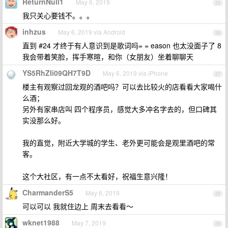
ReturnNull1
May 6, 2019
25
我只关心要钱不。。。
inhzus
May 6, 2019 via Android
26
直到 #24 才终于有人意识到是歌词吗= = eason 也太没面子了 8
我会带着笑脸，挥手寒暄，和你（女朋友）坐着聊聊天
YS5RhZIi09QH7T9D
May 6, 2019 via iPhone
27
楼主有观察过回龙观的酒吧吗？可以去比较火的店看看大家喝什
么酒；
另外有家串店叫 四个程序员，感觉大多冲名字去的，但口碑其
实没那么好。
我的直觉，附近大学城的学生、老外更可能会是观里酒吧的常
客。
这个大社区，有一点不太看好，祝福生意兴隆！
CharmanderS5
May 6, 2019
28
可以可以 我就住边上 周末去看看～
wknet1988
May 7, 2019
29