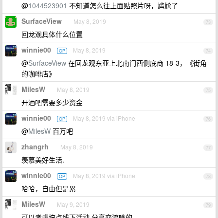
@
1044523901
不知道怎么往上面贴照片呀，尴尬了
SurfaceView
May 8, 2019
73
回龙观具体什么位置
winnie00
May 8, 2019
OP
74
@
SurfaceView
在回龙观东亚上北南门西侧底商 18-3，《街角
的咖啡店》
MilesW
May 8, 2019
75
开酒吧需要多少资金
winnie00
May 8, 2019 via iPhone
OP
76
@
MilesW
百万吧
zhangrh
May 8, 2019
77
羡慕美好生活.
winnie00
May 8, 2019 via iPhone
OP
78
哈哈，自由但是累
MilesW
May 9, 2019
79
可以考虑搞点线下活动 分享交流啥的