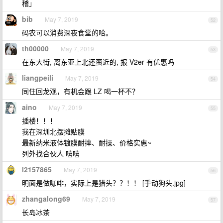
稽」
bib
May 7, 2019
52
码农可以消费深夜食堂的哈。
th00000
May 7, 2019
53
在东大街, 离东亚上北还蛮近的, 报 V2er 有优惠吗
liangpeili
May 7, 2019
54
同住回龙观，有机会跟 LZ 喝一杯不？
aino
May 7, 2019
55
插楼！！！
我在深圳北摆摊贴膜
最新纳米液体镀膜耐摔、耐操、价格实惠~
列外找合伙人 嘻嘻
l2157865
May 7, 2019
56
明面是做咖啡，实际上是猎头？？！！ [手动狗头.jpg]
zhangalong69
May 7, 2019
57
长岛冰茶