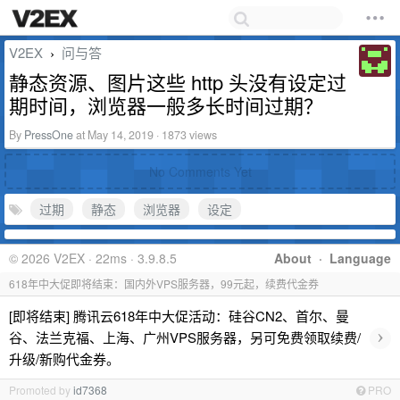
V2EX
问与答
›
静态资源、图片这些 http 头没有设定过
期时间，浏览器一般多长时间过期？
By
PressOne
at May 14, 2019 · 1873 views
No Comments Yet
过期
静态
浏览器
设定
© 2026 V2EX · 22ms · 3.9.8.5
About
·
Language
618年中大促即将结束：国内外VPS服务器，99元起，续费代金券
[即将结束] 腾讯云618年中大促活动：硅谷CN2、首尔、曼
›
谷、法兰克福、上海、广州VPS服务器，另可免费领取续费/
升级/新购代金券。
Promoted by
id7368
PRO