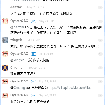
danziw
May 24, 2019
14
这个 api 能否稳定运行？想内置到我的网页上。
OysterQAQ
May 24, 2019
OP
15
@
danziw
api 是最近加的，其实只是一个附带的服务，主要的网
站快运行一年了，在维护运行个 2 年不成问题
wingxia
Jul 4, 2019
16
大佬，移动端的长宽比怎么改呀，16 和 9 的位置对调可以吗？
OysterQAQ
Jul 4, 2019
OP
17
@
wingxia
试试 应该没问题
Cmding
Sep 24, 2019
18
现在用不了了吗？
OysterQAQ
Sep 24, 2019
OP
19
@
Cmding
api 已经修改为
https://v1.api.pixivic.com/illust
OysterQAQ
Sep 26, 2019
OP
20
服务暂停，后期会有更好的