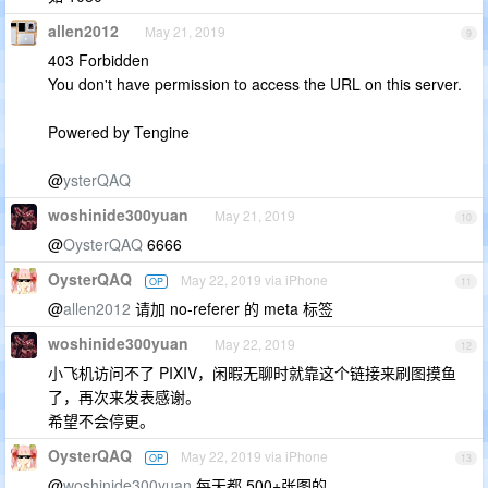
allen2012
May 21, 2019
9
403 Forbidden
You don't have permission to access the URL on this server.
Powered by Tengine
@
ysterQAQ
woshinide300yuan
May 21, 2019
10
@
OysterQAQ
6666
OysterQAQ
May 22, 2019 via iPhone
OP
11
@
allen2012
请加 no-referer 的 meta 标签
woshinide300yuan
May 22, 2019
12
小飞机访问不了 PIXIV，闲暇无聊时就靠这个链接来刷图摸鱼
了，再次来发表感谢。
希望不会停更。
OysterQAQ
May 22, 2019 via iPhone
OP
13
@
woshinide300yuan
每天都 500+张图的