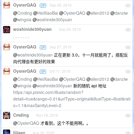
OysterQAQ
Sep 26, 2019
OP
21
@
Cmding
@
HeiXiaoBai
@
OysterQAQ
@
allen2012
@
danziw
@
wingxia
@
woshinide300yuan
woshinide300yuan
Sep 26, 2019
22
· · · · · · ·
OysterQAQ
Sep 27, 2019
OP
23
@
woshinide300yuan
正在更新 3.0，十一月就能用了，搭配反
向代理会有更好的效果
OysterQAQ
Oct 11, 2019
OP
24
@
Cmding
@
HeiXiaoBai
@
OysterQAQ
@
allen2012
@
danziw
@
wingxia
@
woshinide300yuan
新的随机 api 地址
https://api.pixivic.com/illusts/random?
detail=true&range=0.01&urlType=original&illustType=illust&rati
o=1:1&maxSanityLevel=2
Cmding
Nov 18, 2019
25
@
OysterQAQ
才看到，这个不能用啊。。
lijiaan
Aug 30, 2020
26