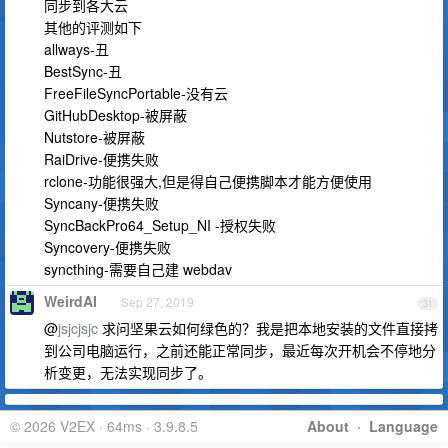
同步到各大云
其他的评测如下
allways-丑
BestSync-丑
FreeFileSyncPortable-没有云
GitHubDesktop-被屏蔽
Nutstore-被屏蔽
RaiDrive-便携失败
rclone-功能很强大,但是得自己便携脚本才能方便使用
Syncany-便携失败
SyncBackPro64_Setup_NI -授权失败
Syncovery-便携失败
syncthing-需要自己建 webdav
WeirdAI
Sep 27, 2019
31
@
jsjcjsjc
求问坚果云如何绿色的？我是把本地安装的文件直接拷
到公司电脑运行，之前还能正常同步，最近每次开机会不停地分
析变更，无法实现同步了。
© 2026 V2EX · 64ms · 3.9.8.5
About
·
Language