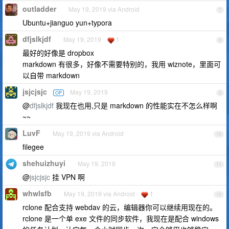
outladder
May 19, 2019 via Android
7
Ubuntu+jianguo yun+typora
dfjslkjdf
May 19, 2019
1
8
最好的好像是 dropbox
markdown 有很多，好像不需要特别的，我用 wiznote，里面可
以自带 markdown
jsjcjsjc
May 19, 2019
OP
9
@
dfjslkjdf
我现在也用,只是 markdown 的性能实在不怎么样啊
~~
LuvF
May 19, 2019 via Android
10
filegee
shehuizhuyi
May 19, 2019
11
@
jsjcjsjc
挂 VPN 啊
whwlsfb
May 19, 2019 via Android
1
12
rclone 配合支持 webdav 的云，编辑器你可以继续用现在的。
rclone 是一个单 exe 文件的同步软件，我现在是配合 windows