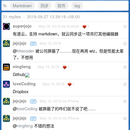
Markdown
同步
软件
tag
31 replies
•
2019-09-27 13:39:19 +08:00
superjojo
May 18, 2019 via Android
1
1
有道云，支持 markdown，就云同步这一项吊打其他编辑器
jsjcjsjc
May 19, 2019
OP
2
@
hhecoder
被公司屏蔽了………现在再用 wiz，但是性能太差
了，不想用
ningfeng
May 19, 2019
1
3
Github
loveCoding
May 19, 2019
1
4
Dropbox
jsjcjsjc
May 19, 2019 via iPhone
OP
5
@
loveCoding
被屏蔽了的咋们就不说了吧……
jsjcjsjc
May 19, 2019 via iPhone
OP
6
@
ningfeng
不错的想法