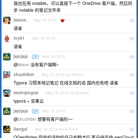
我也在用 notable，可以直接下一个 OneDrive 客户端，然后同
步 notable 的笔记文件夹
isleon
May 19, 2019
1
20
语雀
ivy01
May 19, 2019
21
语雀
jsjcjsjc
May 19, 2019
OP
22
@
isleon
没有客户端啊~
zhuzhibin
May 19, 2019 via iPhone
23
Typora 习惯本地记笔记 在线文档的话 国内也有吧 语雀
molvqingtai
May 19, 2019 via Android
24
typora + 坚果云
jsjcjsjc
May 19, 2019
OP
25
@
zhuzhibin
想要有客户端的~~
liangzi
May 19, 2019 via Android
26
QOwnNotes 同步的话你的自己会翻才行 客户端支持 ownCloud