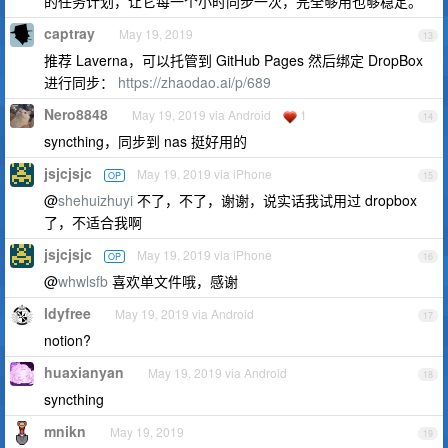
的任务计划，让它每一个小时同步一次，完全够用也够稳定。
captray
May 19, 2019
13
推荐 Laverna，可以托管到 GitHub Pages 然后绑定 DropBox
进行同步：
https://zhaodao.ai/p/689
Nero8848
May 19, 2019 via Android
1
14
syncthing，同步到 nas 挺好用的
jsjcjsjc
May 19, 2019 via iPhone
OP
15
@
shehuizhuyi
不了，不了，谢谢，说实话我试用过 dropbox
了，不适合我啊
jsjcjsjc
May 19, 2019 via iPhone
OP
16
@
whwlsfb
喜欢单文件哦，感谢
ldyfree
May 19, 2019 via Android
17
notion?
huaxianyan
May 19, 2019 via Android
18
syncthing
mnikn
May 19, 2019
19