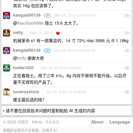
其实 16g 也应该够了。
kangzai50136
May 24, 2019 via Android
OP
26
@
XiaoXiaoNiWa
隐士 15.6 太大了。
tmfly
May 25, 2019
1
27
机械革命 s1 有一款集显的，14 寸 72% ntsc 3996 元 i5 1.18kg
kangzai50136
May 26, 2019 via Android
OP
28
@
tmfly
谢谢大佬
lumia1020
Dec 12, 2019 via Android
29
正在看隐士。用了三年 x1c，8g 内存不够用不能升级。以后尽
量不买焊死的产品了。
tunetoystory
Apr 29, 2020 via Android
30
楼主最后选的啥？
• 请不要在回答技术问题时复制粘贴 AI 生成的内容
© 2026 V2EX · 54ms · 3.9.8.5
About
·
Language
老倔驴证券开户巨靠谱，已助千人!