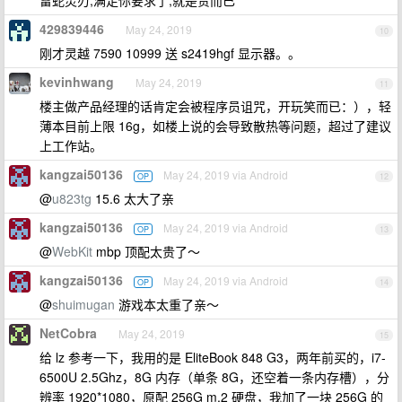
雷蛇灵刃,满足你要求了,就是贵而已
429839446
May 24, 2019
10
刚才灵越 7590 10999 送 s2419hgf 显示器。。
kevinhwang
May 24, 2019
11
楼主做产品经理的话肯定会被程序员诅咒，开玩笑而已：），轻
薄本目前上限 16g，如楼上说的会导致散热等问题，超过了建议
上工作站。
kangzai50136
May 24, 2019 via Android
OP
12
@
u823tg
15.6 太大了亲
kangzai50136
May 24, 2019 via Android
OP
13
@
WebKit
mbp 顶配太贵了～
kangzai50136
May 24, 2019 via Android
OP
14
@
shuimugan
游戏本太重了亲～
NetCobra
May 24, 2019
15
给 lz 参考一下，我用的是 EliteBook 848 G3，两年前买的，i7-
6500U 2.5Ghz，8G 内存（单条 8G，还空着一条内存槽），分
辨率 1920*1080，原配 256G m.2 硬盘，我加了一块 256G 的