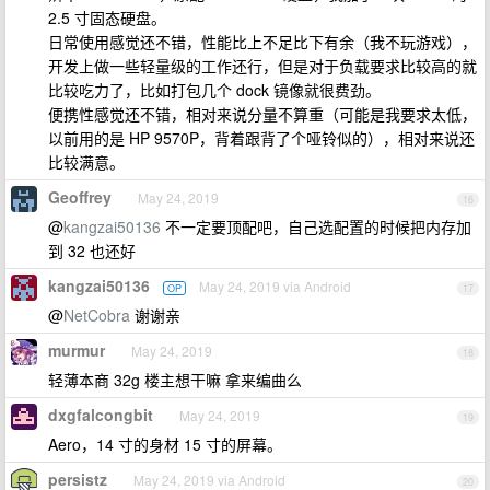
2.5 寸固态硬盘。
日常使用感觉还不错，性能比上不足比下有余（我不玩游戏），
开发上做一些轻量级的工作还行，但是对于负载要求比较高的就
比较吃力了，比如打包几个 dock 镜像就很费劲。
便携性感觉还不错，相对来说分量不算重（可能是我要求太低，
以前用的是 HP 9570P，背着跟背了个哑铃似的），相对来说还
比较满意。
Geoffrey
May 24, 2019
16
@
kangzai50136
不一定要顶配吧，自己选配置的时候把内存加
到 32 也还好
kangzai50136
May 24, 2019 via Android
OP
17
@
NetCobra
谢谢亲
murmur
May 24, 2019
18
轻薄本商 32g 楼主想干嘛 拿来编曲么
dxgfalcongbit
May 24, 2019
19
Aero，14 寸的身材 15 寸的屏幕。
persistz
May 24, 2019 via Android
20