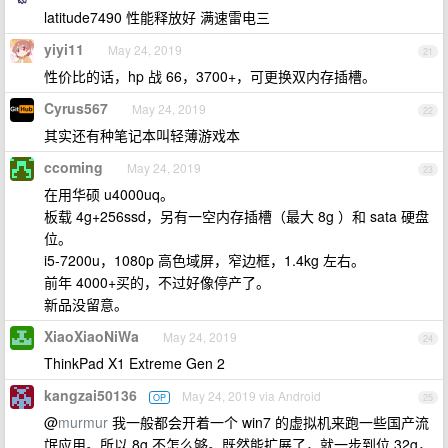
latitude7490 性能释放好 满速雷电三
yiyi11
May 24, 2019
21
性价比的话，hp 战 66，3700+，可更换双内存插槽。
Cyrus567
May 24, 2019
22
其实还有种笔记本叫轻薄游戏本
ccoming
May 24, 2019
23
在用华硕 u4000uq。
板载 4g+256ssd，另有一空内存插槽（最大 8g ）和 sata 硬盘
位。
i5-7200u，1080p 高色域屏，窄边框，1.4kg 左右。
前年 4000+买的，不过好像停产了。
新品没留意。
XiaoXiaoNiWa
May 24, 2019
24
ThinkPad X1 Extreme Gen 2
kangzai50136
May 24, 2019 via Android
OP
25
@
murmur
我一般都会开着一个 win7 的虚拟机来跑一些国产流
氓应用。所以 8g 不怎么够。既然能扩展了，就一步到位 32g，