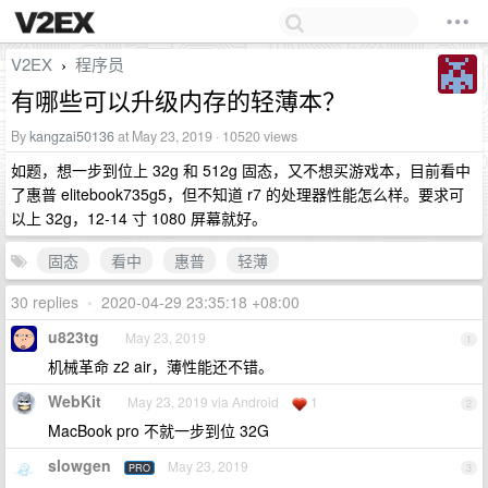
V2EX
程序员
›
有哪些可以升级内存的轻薄本？
By
kangzai50136
at May 23, 2019 · 10520 views
如题，想一步到位上 32g 和 512g 固态，又不想买游戏本，目前看中
了惠普 elitebook735g5，但不知道 r7 的处理器性能怎么样。要求可
以上 32g，12-14 寸 1080 屏幕就好。
固态
看中
惠普
轻薄
30 replies
•
2020-04-29 23:35:18 +08:00
u823tg
May 23, 2019
1
机械革命 z2 air，薄性能还不错。
WebKit
May 23, 2019 via Android
1
2
MacBook pro 不就一步到位 32G
slowgen
May 23, 2019
PRO
3