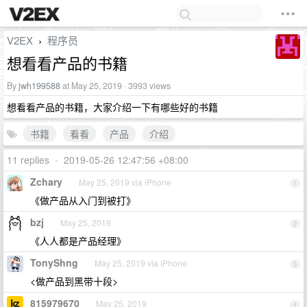
V2EX
程序员
›
想看看产品的书籍
By
jwh199588
at May 25, 2019 · 3993 views
想看看产品的书籍，大家介绍一下有哪些好的书籍
书籍
看看
产品
介绍
11 replies
•
2019-05-26 12:47:56 +08:00
Zchary
May 25, 2019 via iPhone
1
《做产品从入门到被打》
bzj
May 25, 2019
2
《人人都是产品经理》
TonyShng
May 25, 2019 via iPhone
3
<做产品到黑带十段>
815979670
May 25, 2019
4