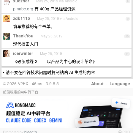
xuezher
May 25, 2019 via Android
8
pmabc.org
有 400g 产品经理资源
zdb1115
May 25, 2019 via Android
9
俞军推荐的有个书单。
ThankYou
May 25, 2019
10
现代搏击入门
icerwinter
May 26, 2019
11
《破茧成蝶 2 ——以产品为中心的设计革命》
• 请不要在回答技术问题时复制粘贴 AI 生成的内容
© 2026 V2EX · 46ms · 3.9.8.5
About
·
Language
超值稳定的AI中转平台
Promoted by
bleedfly
PRO