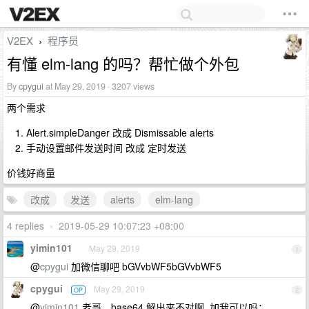
V2EX
程序员
›
有懂 elm-lang 的吗？帮忙做个外包
By
cpygui
at May 29, 2019 · 3207 views
两个需求
Alert.simpleDanger 改成 Dismissable alerts
手动设置邮件发送时间 改成 定时发送
价钱好商量
改成
发送
alerts
elm-lang
4 replies
•
2019-05-29 10:07:23 +08:00
yimin101
May 29, 2019
1
@
cpygui
加微信聊吧 bGVvbWF5bGVvbWF5
cpygui
May 29, 2019
OP
2
@
yimin101
老哥，base64 解出来不对啊, 加我可以吗：