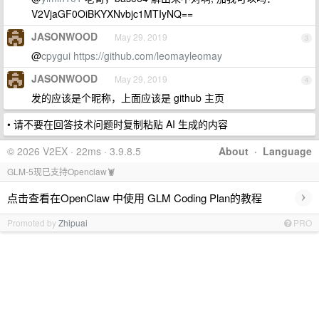
V2VjaGF0OiBKYXNvbjc1MTIyNQ==
JASONWOOD
May 29, 2019
3
@
cpygui
https://github.com/leomayleomay
JASONWOOD
May 29, 2019
4
发的应该是个昵称，上面应该是 github 主页
• 请不要在回答技术问题时复制粘贴 AI 生成的内容
© 2026 V2EX · 22ms · 3.9.8.5
About
·
Language
GLM-5现已支持Openclaw🦞
›
点击查看在OpenClaw 中使用 GLM Coding Plan的教程
Promoted by
Zhipuai
PRO