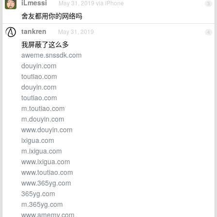
iLmessi
May 31, 2019 via iPhone
3
舍友都用你的网络吗
tankren
May 31, 2019
4
我屏蔽了这么多
aweme.snssdk.com
douyin.com
toutiao.com
douyin.com
toutiao.com
m.toutiao.com
m.douyin.com
www.douyin.com
ixigua.com
m.ixigua.com
www.ixigua.com
www.toutiao.com
www.365yg.com
365yg.com
m.365yg.com
www.amemv.com