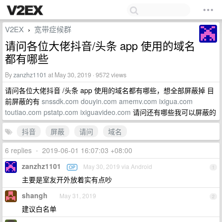
V2EX
宽带症候群
›
请问各位大佬抖音/头条 app 使用的域名
都有哪些
By
zanzhz1101
at May 30, 2019 · 9572 views
请问各位大佬抖音 /头条 app 使用的域名都有哪些，想全部屏蔽掉 目
前屏蔽的有
snssdk.com
douyin.com
amemv.com
ixigua.com
toutiao.com
pstatp.com
ixiguavideo.com
请问还有哪些我可以屏蔽的
抖音
屏蔽
请问
域名
6 replies
•
2019-06-01 16:07:03 +08:00
zanzhz1101
May 30, 2019 via Android
OP
1
主要是室友开外放着实有点吵
shangh
May 31, 2019
2
建议白名单