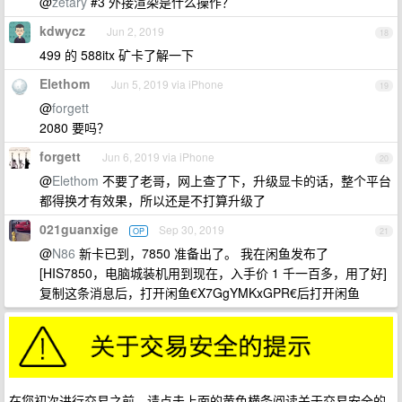
@
zetary
#3 外接渲染是什么操作？
kdwycz
Jun 2, 2019
18
499 的 588itx 矿卡了解一下
Elethom
Jun 5, 2019 via iPhone
19
@
forgett
2080 要吗？
forgett
Jun 6, 2019 via iPhone
20
@
Elethom
不要了老哥，网上查了下，升级显卡的话，整个平台
都得换才有效果，所以还是不打算升级了
021guanxige
Sep 30, 2019
OP
21
@
N86
新卡已到，7850 准备出了。 我在闲鱼发布了
[HIS7850，电脑城装机用到现在，入手价 1 千一百多，用了好]
复制这条消息后，打开闲鱼€X7GgYMKxGPR€后打开闲鱼
在您初次进行交易之前，请点击上面的黄色横条阅读关于交易安全的