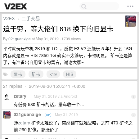
V2EX
二手交易
›
迫于穷，等大佬们 618 换下的旧显卡
By
021guanxige
at May 31, 2019 · 1739 views
平时就玩玩单机 2K19 和 LOL，感觉 E3 V2 还能玩 5 年！升到 16G
内存就是显卡 HIS 7850 1G 确实不太够玩，卡顿明显。 矿卡还是算
了，有准备出自用显卡的留言，谢谢大家~
显卡
矿卡
k19
HIS
21 replies
•
2019-09-30 15:05:41 +08:00
zetary
May 31, 2019 via Android
1
有低价 580 矿卡的话，搭车收一个…
021guanxige
May 31, 2019
OP
2
@
zetary
矿卡太难说了，突然翻车就难受咯，之前 470 矿卡之
前 260 好像，都涨价了