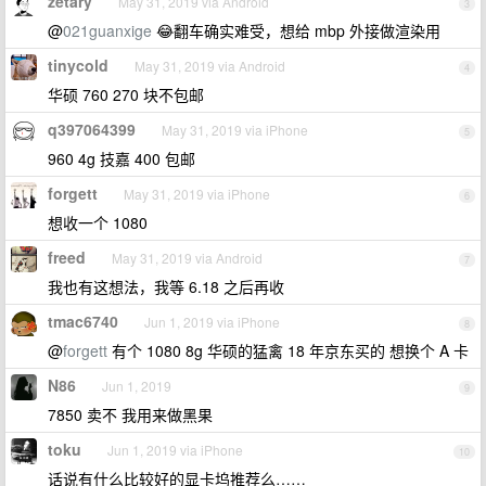
zetary
May 31, 2019 via Android
3
@
021guanxige
😂翻车确实难受，想给 mbp 外接做渲染用
tinycold
May 31, 2019 via Android
4
华硕 760 270 块不包邮
q397064399
May 31, 2019 via iPhone
5
960 4g 技嘉 400 包邮
forgett
May 31, 2019 via iPhone
6
想收一个 1080
freed
May 31, 2019 via Android
7
我也有这想法，我等 6.18 之后再收
tmac6740
Jun 1, 2019 via iPhone
8
@
forgett
有个 1080 8g 华硕的猛禽 18 年京东买的 想换个 A 卡
N86
Jun 1, 2019
9
7850 卖不 我用来做黑果
toku
Jun 1, 2019 via iPhone
10
话说有什么比较好的显卡坞推荐么……