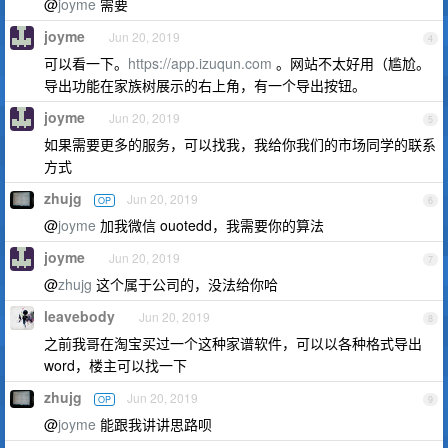
@
joyme
需要
joyme
Jun 20, 2019
4
可以看一下。
https://app.izuqun.com
。网站不太好用（尴尬。
导出功能在家族树展示的右上角，有一个导出按钮。
joyme
Jun 20, 2019
5
如果需要更多的服务，可以找我，我给你我们的市场同学的联系
方式
zhujg
Jun 20, 2019
OP
6
@
joyme
加我微信 ouotedd，我需要你的算法
joyme
Jun 20, 2019
7
@
zhujg
这个属于公司的，没法给你哈
leavebody
Jun 20, 2019
8
之前我哥在淘宝买过一个这种家谱软件，可以以各种格式导出
word，楼主可以找一下
zhujg
Jun 20, 2019
OP
9
@
joyme
能跟我讲讲思路呗