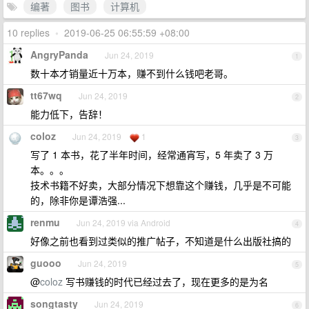
编著
图书
计算机
10 replies
•
2019-06-25 06:55:59 +08:00
AngryPanda
Jun 24, 2019
1
数十本才销量近十万本，赚不到什么钱吧老哥。
tt67wq
Jun 24, 2019
2
能力低下，告辞！
coloz
Jun 24, 2019
1
3
写了 1 本书，花了半年时间，经常通宵写，5 年卖了 3 万
本。。。
技术书籍不好卖，大部分情况下想靠这个赚钱，几乎是不可能
的，除非你是谭浩强...
renmu
Jun 24, 2019 via Android
4
好像之前也看到过类似的推广帖子，不知道是什么出版社搞的
guooo
Jun 24, 2019
5
@
coloz
写书赚钱的时代已经过去了，现在更多的是为名
songtasty
Jun 24, 2019
6