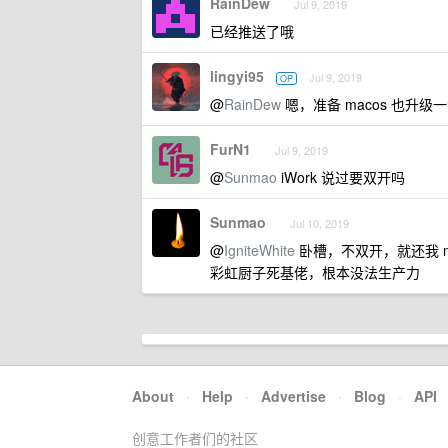
RainDew
Jul 9, 2019
已经推送了哦
lingyi95
Jul 9, 2019
OP
@
RainDew
嗯，准备 macos 也升级
FurN1
Jul 9, 2019
@
Sunmao
iWork 说过要双开吗
Sunmao
Jul 10, 2019
@
IgniteWhite
卧槽，不双开，就还我 n
彩虹厨子死基佬，根本没法生产力
About
·
Help
·
Advertise
·
Blog
·
API
创意工作者们的社区