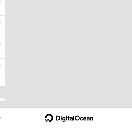
8
9
0
1
e