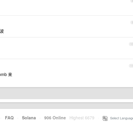
一波
1
1
mb 来
·
FAQ
·
Solana
·
906 Online
Highest 6679
·
Select Languag