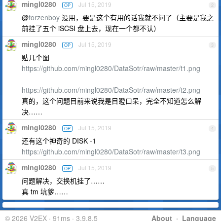
mingl0280
Jul 15, 2019
OP
2
@
forzenboy
没用，要是这个有用的话我就不问了（主要是我之
前挂了五个 iSCSI 盘上去，现在一个都不认）
mingl0280
Jul 15, 2019
OP
3
贴几个图
https://github.com/mingl0280/DataSotr/raw/master/t1.png
https://github.com/mingl0280/DataSotr/raw/master/t2.png
真的，这个问题目前来说我是目瞪口呆，完全不知道怎么解
决……
mingl0280
Jul 15, 2019
OP
4
还有这个神奇的 DISK -1
https://github.com/mingl0280/DataSotr/raw/master/t3.png
mingl0280
Jul 15, 2019
OP
5
问题解决，交换机挂了……
真 tm 坑爹……
© 2026 V2EX · 91ms · 3.9.8.5
About
·
Language