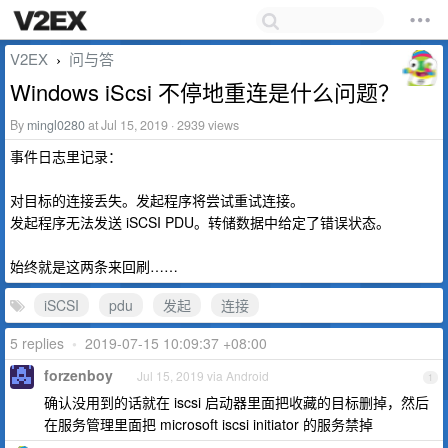
V2EX
问与答
›
Windows iScsi 不停地重连是什么问题？
By
mingl0280
at Jul 15, 2019 · 2939 views
事件日志里记录：
对目标的连接丢失。发起程序将尝试重试连接。
发起程序无法发送 iSCSI PDU。转储数据中给定了错误状态。
始终就是这两条来回刷……
iSCSI
pdu
发起
连接
5 replies
•
2019-07-15 10:09:37 +08:00
forzenboy
Jul 15, 2019 via Android
1
确认没用到的话就在 iscsi 启动器里面把收藏的目标删掉，然后
在服务管理里面把 microsoft iscsi initiator 的服务禁掉