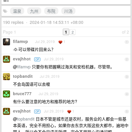
温泉
九州
布院
川汤
190 replies
•
2024-01-18 14:53:11 +08:00
Page 1
1
of 2
2
fifamvp
Jul 29, 2019
1
1
-0-可以带碟片回来么？
evajhhot
Jul 29, 2019
OP
2
@
fifamvp
只要你有把握瞒过海关和安检机器，尽管带。
topbandit
Jul 29, 2019
3
不会岛国语可以去嚒
bruce777
Jul 29, 2019
4
有什么要注意的地方和推荐的地方?
evajhhot
Jul 29, 2019
1
OP
5
@
topbandit
日本不管是城市还是农村，服务业的人都会一些基
本英语，完全不用担心，如果你去东京大阪这些大都市，遍地中
国人，所以会不会日语无所谓，完全不用担心沟通问题。