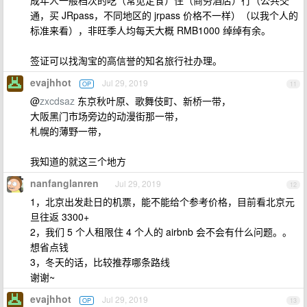
成年人一般档次的吃（常见定食）住（商务酒店）行（公共交
通，买 JRpass，不同地区的 jrpass 价格不一样）（以我个人的
标准来看），非旺季人均每天大概 RMB1000 绰绰有余。
签证可以找淘宝的高信誉的知名旅行社办理。
evajhhot
Jul 29, 2019
OP
11
@
zxcdsaz
东京秋叶原、歌舞伎町、新桥一带，
大阪黑门市场旁边的动漫街那一带，
札幌的薄野一带，
我知道的就这三个地方
nanfanglanren
Jul 29, 2019
12
1，北京出发赴日的机票，能不能给个参考价格，目前看北京元
旦往返 3300+
2，我们 5 个人租限住 4 个人的 airbnb 会不会有什么问题。。
想省点钱
3，冬天的话，比较推荐哪条路线
谢谢~
evajhhot
Jul 29, 2019
OP
13