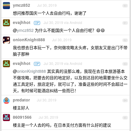
ymcz852
Jul 30, 2019
60
想问推荐国庆一个人去自由行吗，谢谢了
evajhhot
Jul 30, 2019 via Android
OP
61
@
ymcz852
为什么不能国庆一个人自由行呢？😄😄
onionKnight888
Jul 30, 2019
62
我也想去日本玩一下，奈何做攻略太头疼，女朋友又是出门不带
脑子那种
evajhhot
Jul 30, 2019 via Android
OP
63
@
onionKnight888
其实真的没那么难，我现在去日本旅游基本
不做攻略，把要去的目的地定好，以及到达目的地需要坐什么交
通工具定好，旅店定好，就可以了，准备这些的时间不会超过一
天，有时候可能酒店纠结一些而已！
predator
Jul 30, 2019
64
楼主好人
86091566
Jul 30, 2019
65
楼主是一个人去的吗，在日本支付方面有什么好的建议