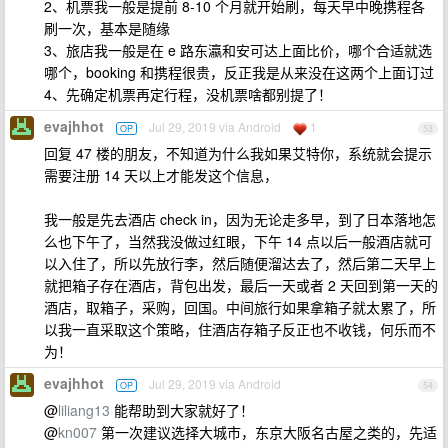
2、机票我一般是提前 8-10 个月就开始刷，每天早中晚携程各
刷一次，基本是随缘
3、旅店我一般是在 e 路东瀛和安可达上面比价，哪个合适就选
哪个，booking 和携程很贵，反正我是从来没在这两个上面订过
4、先确定机票再定行程，没机票啥都别提了！
evajhhot
Jul 29, 2019 via Android
1
OP
53
回复 47 楼的朋友，不知道为什么我如果艾特你，系统就会提示
需要注册 14 天以上才能发这个信息，
我一般是先去酒店 check in，因为无论走多早，到了日本落地怎
么也下午了，当然我没做过红眼，下午 14 点以后一般酒店就可
以入住了，所以先放行李，然后随便溜达去了，然后第二天早上
就把箱子存在酒店，背包出发，最后一天或者 2 天回到第一天的
酒店，取箱子，采购，回国。中间旅行如果拿箱子就太累了，所
以我一直采取这个策略，住酒店存箱子反正也不收钱，何乐而不
为！
evajhhot
Jul 29, 2019 via Android
OP
54
@
liliang13
能帮助到大家就好了！
@
kn007
第一次建议选择大城市，东京大阪名古屋之类的，先适