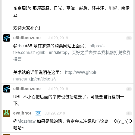
东京周边: 那须高原，日光，草津，越后，轻井泽，川越，南伊
豆
欢迎大家补充！
c6h6benzene
Jul 29, 2019
39
@
rbe
#35 是在罗森的购票网站上面买：
https://l-
tike.com/st1/ghibli-en/sitetop，买好之后去罗森找机器打兑换券
换票。
美术馆的详细说明在这里：
http://www.ghibli-
museum.jp/en/tickets/。
c6h6benzene
Jul 29, 2019
40
URL 不小心把后面的字符也包括进去了，可能要自行复制一
下。
evajhhot
Jul 29, 2019
OP
41
@
Mozshaw
如果是我的话，肯定会去冲绳和与论岛 。O(∩_∩)O
哈哈~