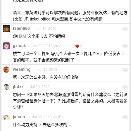
语言上靠英语几乎可以解决所有问题，服务业很发达，有的地方
(比如 JR ticket office 和大型商场)中文也没有问题
talen666
Jul 30, 2019
91
@
HXM
这个季节去 不怕晒吗
gzlock
Jul 30, 2019 via Android
2
92
楼主可以一个回复里 @几个人来一次回复几个人，降低发表回
复的频率，就不会被频繁的限制了
weaming
Jul 30, 2019
93
第一次玩怎么走好，有没有详细攻略
jhdxr
Jul 30, 2019
94
想问一下如果冬天想去北海道那滑雪的话有什么建议么（之前没
有滑雪经验想体验一下）？比如教练、装备之类的。大概需要多
少钱？
janxin
Jul 30, 2019 via iPad
95
什么动力支持 lz 去这么多次的…