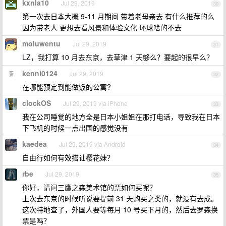
kxnla10
Jul 29, 2019
30
第一次去日本大概 9-11 月期间 带着老母亲去 有什么推荐的么
因为带老人 更想去看风景和体验文化 环球啥的不去
moluwentu
Jul 29, 2019
31
LZ，我打算 10 月去东京，去草津 1 天够么？要起的很早么？
kenni0124
Jul 29, 2019
32
在哪能预定到能做饭的公寓?
clockOS
Jul 29, 2019 via iPhone
33
我在公司睡觉的地方全是日本小姐姐在那打电话，导致我在日本
下飞机的时候一点出国的感觉没有
kaedea
Jul 29, 2019 via Android
34
自由行如何有效搭讪樱花妹？
rbe
Jul 29, 2019
35
你好，请问三鹰之森美术馆的票如何买呢？
上次去东京的时候听说要提前 31 天购买之类的，就没有去成。
这次特地查了，外国人要等每月 10 号买下月的，然后去罗森换
票是吗？