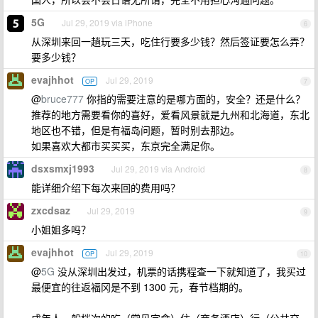
5G
Jul 29, 2019 via iPhone
6
从深圳来回一趟玩三天，吃住行要多少钱？然后签证要怎么弄？
要多少钱？
evajhhot
Jul 29, 2019
OP
7
@
bruce777
你指的需要注意的是哪方面的，安全？还是什么？
推荐的地方需要看你的喜好，爱看风景就是九州和北海道，东北
地区也不错，但是有福岛问题，暂时别去那边。
如果喜欢大都市买买买，东京完全满足你。
dsxsmxj1993
Jul 29, 2019 via Android
8
能详细介绍下每次来回的费用吗？
zxcdsaz
Jul 29, 2019
9
小姐姐多吗？
evajhhot
Jul 29, 2019
OP
10
@
5G
没从深圳出发过，机票的话携程查一下就知道了，我买过
最便宜的往返福冈是不到 1300 元，春节档期的。