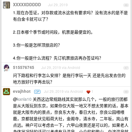
XXXXXDDDDD
Jul 29, 2019
46
1.现在办签证，对存款或流水这些有要求吗？没有流水的是不是
有白金卡就可以了？
2.日本哪个季节或时间段，机票是最便宜的。
3.你一般是怎样顶旅店的？
4.你一般是什么流程？先订机票旅店再办签证吗？
515576745
Jul 29, 2019 via Android
47
问下路程和行李怎么安排？是拖行李玩一天 还是先出发去住的
地方放好行李再去玩？
evajhhot
Jul 29, 2019 via Android
1
OP
48
@
kxnla10
关西这边常规路线其实就那么几个，一般的旅行团都
是从大阪玩到东京，如果你仅大阪一地又不想太劳累的话，基本
就是大阪市内的景点，奈良东大寺，春日大社，奈良公园喂喂
鹿，京都就是伏见稻荷大社，金阁寺，清水寺，二年坂，岚山有
点远。神户可以考虑去一下，六甲山夜景还是可以的，如果老人
身体状况好的话可以考虑有马温泉，小众的和歌山，白滨温泉就