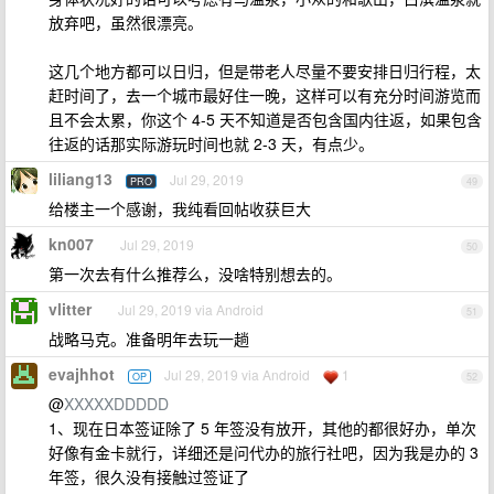
放弃吧，虽然很漂亮。
这几个地方都可以日归，但是带老人尽量不要安排日归行程，太
赶时间了，去一个城市最好住一晚，这样可以有充分时间游览而
且不会太累，你这个 4-5 天不知道是否包含国内往返，如果包含
往返的话那实际游玩时间也就 2-3 天，有点少。
liliang13
Jul 29, 2019
PRO
49
给楼主一个感谢，我纯看回帖收获巨大
kn007
Jul 29, 2019
50
第一次去有什么推荐么，没啥特别想去的。
vlitter
Jul 29, 2019 via Android
51
战略马克。准备明年去玩一趟
evajhhot
Jul 29, 2019 via Android
1
OP
52
@
XXXXXDDDDD
1、现在日本签证除了 5 年签没有放开，其他的都很好办，单次
好像有金卡就行，详细还是问代办的旅行社吧，因为我是办的 3
年签，很久没有接触过签证了