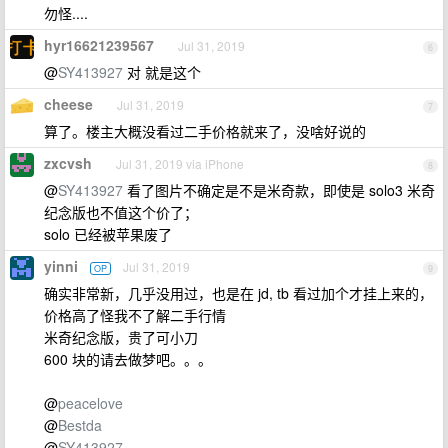
勿怪....
hyr16621239567
Jul 31, 2019
6
@
SY413927
对 就是这个
cheese
Jul 31, 2019
7
算了。楼主大概没看过二手价格就来了，没啥好说的
zxcvsh
Jul 31, 2019 via iPhone
8
@
SY413927
看了图片不确定是不是米奇款，即使是 solo3 米奇
纪念版也不值这个价了；
solo 已经被苹果废了
yinni
Jul 31, 2019
OP
9
确实非常新，几乎没用过，也是在 jd, tb 看过加个才挂上来的，
价格高了怪我不了解二手行情
米奇纪念版，贵了可小刀
600 块的请去做梦吧。。。
@
peacelove
@
Bestda
@
SY413927