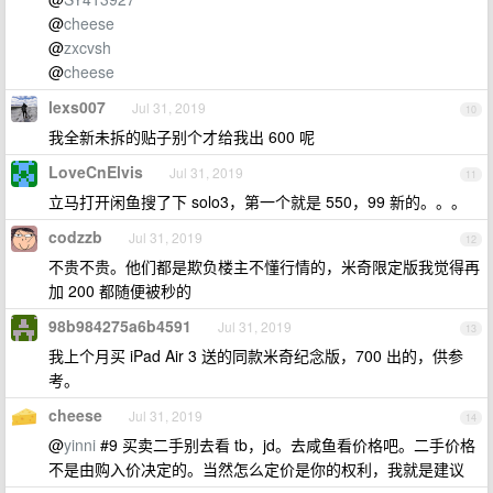
@
cheese
@
zxcvsh
@
cheese
lexs007
Jul 31, 2019
10
我全新未拆的贴子别个才给我出 600 呢
LoveCnElvis
Jul 31, 2019
11
立马打开闲鱼搜了下 solo3，第一个就是 550，99 新的。。。
codzzb
Jul 31, 2019
12
不贵不贵。他们都是欺负楼主不懂行情的，米奇限定版我觉得再
加 200 都随便被秒的
98b984275a6b4591
Jul 31, 2019
13
我上个月买 iPad Air 3 送的同款米奇纪念版，700 出的，供参
考。
cheese
Jul 31, 2019
14
@
yinni
#9 买卖二手别去看 tb，jd。去咸鱼看价格吧。二手价格
不是由购入价决定的。当然怎么定价是你的权利，我就是建议