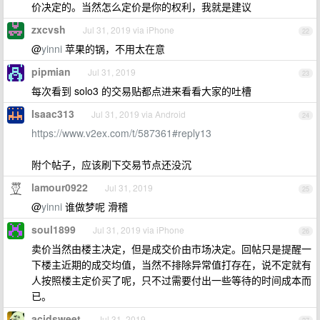
价决定的。当然怎么定价是你的权利，我就是建议
zxcvsh
Jul 31, 2019 via iPhone
22
@
yinni
苹果的锅，不用太在意
pipmian
Jul 31, 2019
23
每次看到 solo3 的交易贴都点进来看看大家的吐槽
Isaac313
Jul 31, 2019 via Android
24
https://www.v2ex.com/t/587361#reply13
附个帖子，应该刷下交易节点还没沉
lamour0922
Jul 31, 2019
25
@
yinni
谁做梦呢 滑稽
soul1899
Jul 31, 2019 via iPhone
26
卖价当然由楼主决定，但是成交价由市场决定。回帖只是提醒一
下楼主近期的成交均值，当然不排除异常值打存在，说不定就有
人按照楼主定价买了呢，只不过需要付出一些等待的时间成本而
已。
acidsweet
Jul 31, 2019