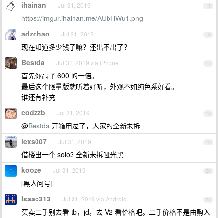
ihainan
Jul 31, 2019
15
https://imgur.ihainan.me/AUbHWu1.png
adzchao
Jul 31, 2019
16
现在知道多少钱了嘛？还出不出了？
Bestda
Jul 31, 2019 via iPhone
17
首先你高了 600 的一倍。
最后这个限量版就听着好听，外观不如纯色系好看。
谁还有补充
codzzb
Jul 31, 2019
18
@
Bestda
开箱用过了，人家的全新未拆
lexs007
Jul 31, 2019
19
借楼出一个 solo3 全新未拆哑光黑
kooze
Jul 31, 2019
20
[黑人问号]
Isaac313
Jul 31, 2019 via Android
21
买卖二手别去看 tb，jd。去 V2 看价格吧。二手价格不是由购入