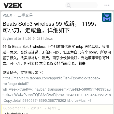
V2EX
二手交易
›
Beats Solo3 wireless 99 成新， 1199，
可小刀，走咸鱼，详细如下
By
yinni
at Jul 31, 2019 · 2131 views
99 新 Beats Solo3 wireless 上个月教育优惠买 mbp 送的耳机，只用
过一两次，音效没话说，无任何问题，但因为自己有个 sony，所以闲
置了很久，故卖掉补贴生活费。南京小伙伴最好，外地顺丰帮你寄过
去。可小刀，但别太狠 本交易仅支持当面交易、邮寄
咸鱼帖子，实物照片如下：
https://market.m.taobao.com/app/idleFish-F2e/widle-taobao-
rax/page-detail?
wh_weex=true&wx_navbar_transparent=true&id=599051746395&u
t_sk=1.WwlwP7tnaTQDAAcDV3Rjbcx3_12431167_1564549851218
.Copy.detail.599051746395.2667782021&forceFlush=1
Supplement 1 · 2019 年 7 月 31 日