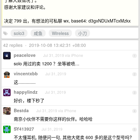
了解大致情况了。
感谢大家建议和评论。
决定 799 出，有想法的可私聊 wx, base64: d3gxNDUxMTcxMzkx
solo3
咸鱼
Wireless
小刀
42 replies
•
2019-10-08 13:42:31 +08:00
peacelove
Jul 31, 2019 via iPhone
1
solo 用过的卖 1200 ？坐等被喷…
vincentxbb
Jul 31, 2019
2
这..............
happylindz
Jul 31, 2019
3
好价，楼下秒了
Bestda
Jul 31, 2019 via iPhone
4
南京小伙伴不需要你这样的伙伴。哈哈哈
SY413927
Jul 31, 2019
5
不太懂耳机, 随便问一句, 其他大佬卖 600 多的是这个型号吗?