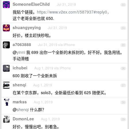
SomeoneElseChild
Jul 31, 2019
33
我贴个链接。
https://www.v2ex.com/t/587937#reply0，
这个老哥全新也就 650.
shuangyeying
Jul 31, 2019
34
好价，楼主赶快秒啦。
a7063888
Jul 31, 2019 via iPhone
35
@
yinni
我 699 出你一个全新的未拆封的，好不好。我急用钱。
手动滑稽
ichubei
Aug 1, 2019 via iPhone
36
600 刚收了一个全新未拆
shenqi
Aug 1, 2019
37
在某个京东群，solo3，全新最低价看到 625 随便买。
markss
Aug 1, 2019
38
@
shenqi
什么群？
DomonLee
Aug 1, 2019
39
好价，慢慢出吧，别着急。