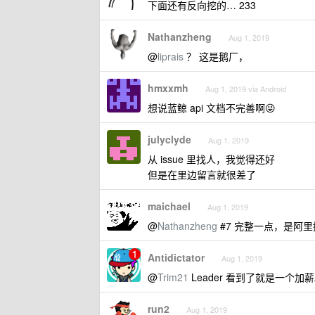
下面还有反向挖的… 233
Nathanzheng
Aug 1, 2019
@
liprais
？ 这是鹅厂，
hmxxmh
Aug 1, 2019 via Android
想说蓝鲸 api 文档不完善啊😜
julyclyde
Aug 1, 2019
从 issue 里找人，我觉得还好
但是在里边留言就很差了
maichael
Aug 1, 2019
@
Nathanzheng
#7 完整一点，是阿
Antidictator
Aug 1, 2019
@
Trim21
Leader 看到了就是一个加
run2
Aug 1, 2019