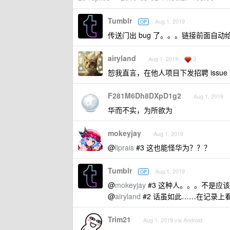
Tumblr
Aug 1, 2019
OP
传送门出 bug 了。。。链接前面自
airyland
3
Aug 1, 2019
恕我直言，在他人项目下发招聘 issue
F281M6Dh8DXpD1g2
Aug 1, 2019
华而不实，为所欲为
mokeyjay
Aug 1, 2019
@
liprais
#3 这也能怪华为？？？
Tumblr
Aug 1, 2019
OP
@
mokeyjay
#3 这种人。。。不是应该直
@
airyland
#2 话虽如此……在记录上看，
Trim21
Aug 1, 2019 via Android