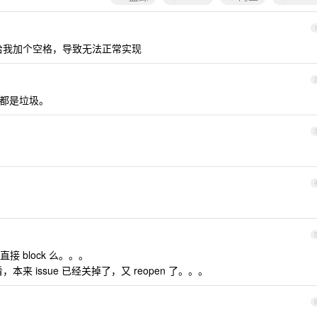
动给我加个空格，导致无法正常实现
 都是垃圾。
接 block 么。。。
本来 issue 已经关掉了，又 reopen 了。。。