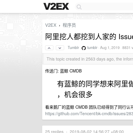
V2EX
程序员
›
阿里挖人都挖到人家的 Issu
Tumblr
·
tumblr
·
Aug 1, 2019
· 8831 
This topic created in 2563 days ago, the inf
传送门: 蓝鲸 CMDB
有蓝鲸的同学想来阿里做
，机会很多
看来鹅厂的蓝鲸 CMDB 团队已经得到了同行认
https://github.com/Tencent/bk-cmdb/issues/28
25 replies
•
2019-08-02 14:56:27 +08:00