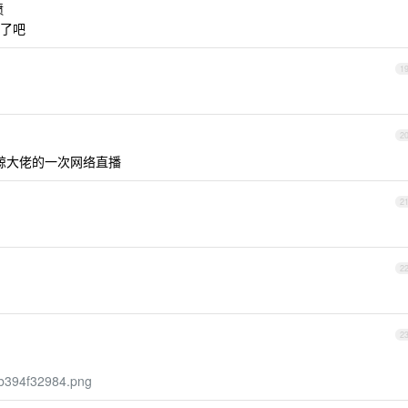
喷
了吧
1
2
蓝鲸大佬的一次网络直播
2
2
2
20b394f32984.png