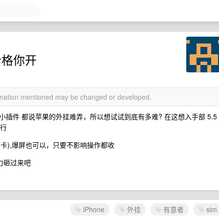
 ,价格你开
ormation mentioned may be changed or developed.
插件 都说苹果的外挂难弄，所以想试试到底有多难? 在这想入手部 5.5
都行
sim 卡),爆屏也可以，只要不影响操作都收
大力砸过来吧
iPhone
外挂
有意者
sim