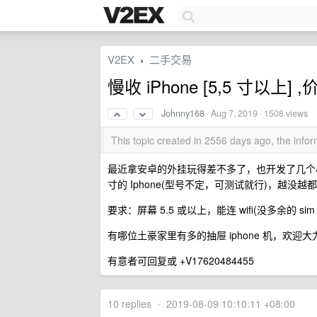
V2EX
二手交易
›
慢收 iPhone [5,5 寸以上]
Johnny168
·
Aug 7, 2019
· 1508 views
This topic created in 2556 days ago, the inf
最近拿安卓的外挂玩得差不多了，也开发了几个小
寸的 Iphone(型号不定，可测试就行)，越没越
要求：屏幕 5.5 或以上，能连 wifi(没多余的 
有哪位土豪家里有多的抽屉 iphone 机，欢迎
有意者可回复或 +V17620484455
10 replies
•
2019-08-09 10:10:11 +08:00