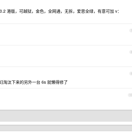
OS 10.2 港版，可越狱，金色，全网通，无拆，爱思全绿，有意可加 v：
淘汰下来的另外一台 6s 就懒得修了
1