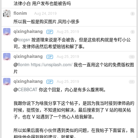
法律小白 用户发布也能被告吗
flonim
Aug 24, 2019
8
所以我一般是购买图片,风险小很多
qixinghaitang
Aug 25, 2019
OP
9
@
lccgsn
按道理来说是不会被告，但是这些机构就是专盯小公
司，发律师函然后希望赔钱和解了事。
qixinghaitang
Aug 25, 2019
OP
10
@
flonim
https://unsplash.com/
我也一直用这个站的免费版权图
片
qixinghaitang
Aug 25, 2019
OP
11
@
CEBBCAT
你这个回复，内心是有多么腹黑啊。
我跟你说下为啥我分享下这个帖子，是因为我当时接到律师函的
时候，挺慌张，不知道如何解决，最后搜索到了 V 站的相关帖
子，也在 V 站遇到了一个热心人给我解答。
所以如果后面有小伙伴遇到类似的问题，在我帖子下面留言，我
相信他会得到我的建议，就酱紫。