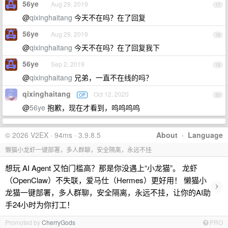
56ye
Aug 29, 2019
17
@
qixinghaitang
今天不在吗？在了回复
56ye
Aug 29, 2019
18
@
qixinghaitang
今天不在吗？在了回复我下
56ye
Sep 2, 2019
19
@
qixinghaitang
兄弟，一直不在线的吗？
qixinghaitang
Oct 12, 2020
OP
20
@
56ye
抱歉，现在才看到，呜呜呜呜
© 2026 V2EX · 94ms · 3.9.8.5
About
·
Language
懒猫小龙虾一键部署，多人群聊，安全隔离，永远不挂
想玩 AI Agent 又怕门槛高？那是你没遇上“小龙猫”。 龙虾
（OpenClaw）不失联，爱马仕（Hermes）更好用！ 懒猫小
›
龙猫一键部署，多人群聊，安全隔离，永远不挂，让你的AI助
手24小时为你打工！
Promoted by
CherryGods
PRO