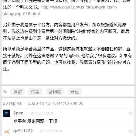
然后知道了开庭是需要写答辩状的，然后寻找了一堆资料，找了最高
法的一个判决文书。
http://www.court.gov.cn/susongyangshi-
xiangqing-216.html
另外由于我是属于平台方，内容都是用户发布，所以根据避风港原
则，我这边在接到传票后第一时间删除“涉嫌”侵害的内容即可，最后
在法庭上也是由于这一条让对方撤诉的。
所以单烦是平台类型的产品，遇到这类流氓就坚决不要赔钱和解，直
接干就好。另外在这里感谢 V 站的 @
Elix
他给我了很多建议。如果有
同学遇到了同类型的问题，也可以找我，我愿意分享我当时的应对方
法。
调解
传票
答辩状
开庭
20 replies
•
2020-10-12 16:44:18 +08:00
2pen
Aug 23, 2019
1
啥平台 发来围观一下呗
gz911122
Aug 23, 2019
2