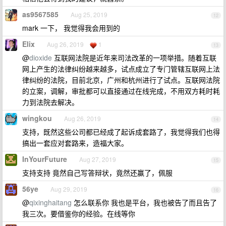
as9567585
Aug 25, 2019
12
mark 一下， 我觉得我会用到的
Elix
Aug 26, 2019
1
13
@
dioxide
互联网法院是近年来司法改革的一项举措。随着互联
网上产生的法律纠纷越来越多，试点成立了专门管辖互联网上法
律纠纷的法院，目前北京，广州和杭州进行了试点。互联网法院
的立案，调解，审批都可以直接通过在线完成，不用双方耗时耗
力到法院去解决。
wingkou
Aug 26, 2019
14
支持，既然这些公司都已经成了起诉成套路了，我觉得我们也得
搞出一套应对套路来，造福大家。
InYourFuture
Aug 27, 2019
15
支持支持 竟然自己写答辩状，竟然还赢了，佩服
56ye
Aug 29, 2019
16
@
qixinghaitang
怎么联系你 我也是平台，我也被告了而且告了
我三次。要借鉴你的经验。在线等你