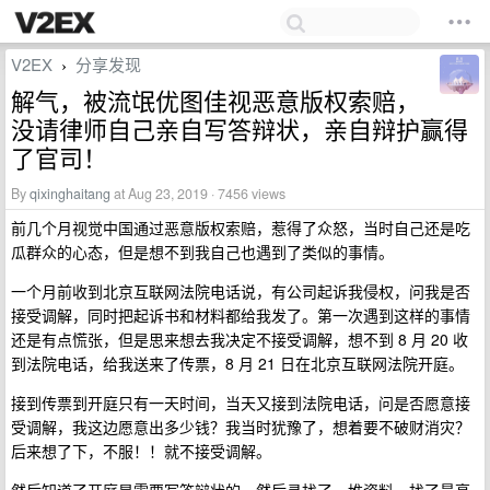
V2EX
分享发现
›
解气，被流氓优图佳视恶意版权索赔，
没请律师自己亲自写答辩状，亲自辩护赢得
了官司！
By
qixinghaitang
at Aug 23, 2019 · 7456 views
前几个月视觉中国通过恶意版权索赔，惹得了众怒，当时自己还是吃
瓜群众的心态，但是想不到我自己也遇到了类似的事情。
一个月前收到北京互联网法院电话说，有公司起诉我侵权，问我是否
接受调解，同时把起诉书和材料都给我发了。第一次遇到这样的事情
还是有点慌张，但是思来想去我决定不接受调解，想不到 8 月 20 收
到法院电话，给我送来了传票，8 月 21 日在北京互联网法院开庭。
接到传票到开庭只有一天时间，当天又接到法院电话，问是否愿意接
受调解，我这边愿意出多少钱？我当时犹豫了，想着要不破财消灾？
后来想了下，不服！！就不接受调解。