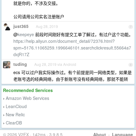
就是你的，不涉及交接。
公司请用公司实名注册账户
just365
Aug 28, 2019
7
@
keepeye
前段时间刚好有提交工单了解过，有过户这个功能。
https://help.aliyun.com/document_detail/72376.html?
spm=5176.11065259.1996646101.searchclickresult.55664a7
dxjR17Z
tuding
Aug 28, 2019 via Android
8
ecs 可以过户我实际操作过。有个前提是同一网络类型，如果是
老账号选的经典网络，由于新账号没有经典网络，那就不能转
Recommended Services
Amazon Web Services
›
LeanCloud
›
New Relic
›
ClearDB
›
© 2026 V2EX · 142ms · 3.9.8.5
About
·
Language