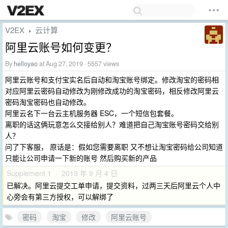
V2EX
云计算
›
阿里云账号如何变更？
By
helloyao
at Aug 27, 2019 · 5557 views
阿里云账号和支付宝实名后自动和淘宝账号绑定。修改淘宝的密码相
对应阿里云密码自动修改为刚修改成功的淘宝密码，相反修改阿里云
密码淘宝密码也自动修改。
阿里云名下一台云主机服务器 ESC，一个短信包套餐。
离职的话这俩玩意怎么交接给别人？难道把自己淘宝账号密码交给别
人？
问了下客服， 原话是：假如您需要离职 又不想让淘宝密码给公司知道
只能让公司申请一下新的账号 然后购买新的产品
Supplement 1 · 2019 年 9 月 4 日
已解决。阿里云提交工单申请，提交资料，过两三天后阿里云个人中
心旁会有第三方授权，可以解绑了
密码
淘宝
修改
阿里云账号