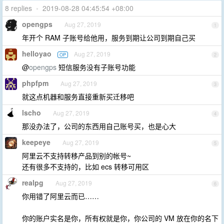
8 replies
•
2019-08-28 04:45:54 +08:00
opengps
Aug 27, 2019
1
年开个 RAM 子账号给他用，服务到期让公司到期自己买
helloyao
Aug 27, 2019
OP
2
@
opengps
短信服务没有子账号功能
phpfpm
Aug 27, 2019
3
就这点机器和服务直接重新买迁移吧
lscho
Aug 27, 2019
4
那没办法了，公司的东西用自己账号买，也是心大
keepeye
Aug 27, 2019
5
阿里云不支持转移产品到别的帐号~
还有很多不支持的，比如 ecs 转移可用区
realpg
Aug 27, 2019
6
你用错了阿里云而已……
你的账户实名是你，所有权就是你，你公司的 VM 放在你的名下