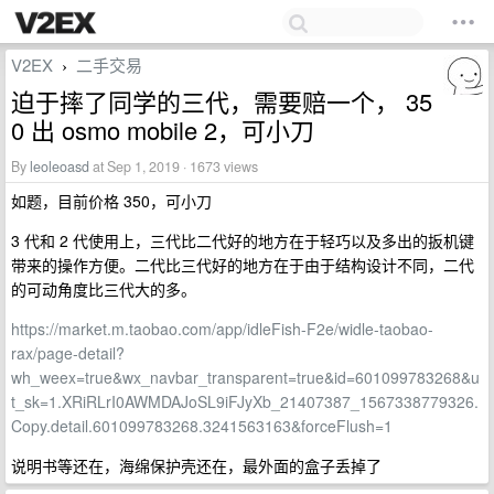
V2EX
二手交易
›
迫于摔了同学的三代，需要赔一个， 35
0 出 osmo mobile 2，可小刀
By
leoleoasd
at Sep 1, 2019 · 1673 views
如题，目前价格 350，可小刀
3 代和 2 代使用上，三代比二代好的地方在于轻巧以及多出的扳机键
带来的操作方便。二代比三代好的地方在于由于结构设计不同，二代
的可动角度比三代大的多。
https://market.m.taobao.com/app/idleFish-F2e/widle-taobao-
rax/page-detail?
wh_weex=true&wx_navbar_transparent=true&id=601099783268&u
t_sk=1.XRiRLrI0AWMDAJoSL9iFJyXb_21407387_1567338779326.
Copy.detail.601099783268.3241563163&forceFlush=1
说明书等还在，海绵保护壳还在，最外面的盒子丢掉了