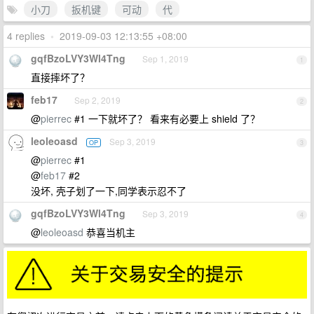
小刀
扳机键
可动
代
4 replies
•
2019-09-03 12:13:55 +08:00
gqfBzoLVY3Wl4Tng
Sep 1, 2019
1
直接摔坏了？
feb17
Sep 2, 2019
2
@
pierrec
#1 一下就坏了？ 看来有必要上 shield 了？
leoleoasd
Sep 3, 2019
OP
3
@
pierrec
#1
@
feb17
#2
没坏, 壳子划了一下,同学表示忍不了
gqfBzoLVY3Wl4Tng
Sep 3, 2019
4
@
leoleoasd
恭喜当机主