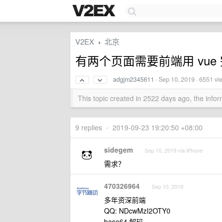
V2EX
北京
›
有两个页面需要前端用 vue
adgjm2345611
·
Sep 10, 2019
· 6551 vi
This topic created in 2522 days ago, the inf
9 replies
•
2019-09-23 19:20:50 +08:00
sidegem
Sep 10, 2019 via iPhone
需求？
470326964
Sep 10, 2019
多年资深前端
QQ: NDcwMzI2OTY0
base64 解码