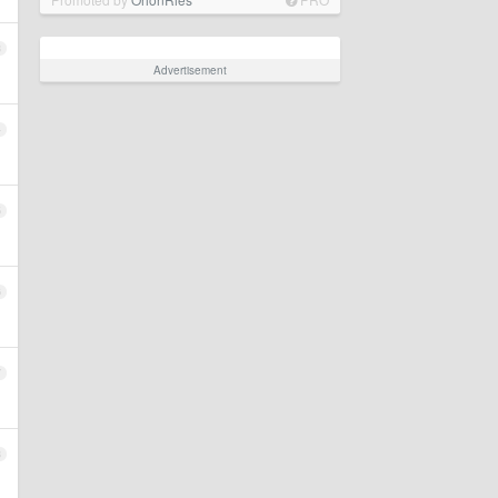
3
Advertisement
4
5
6
7
8