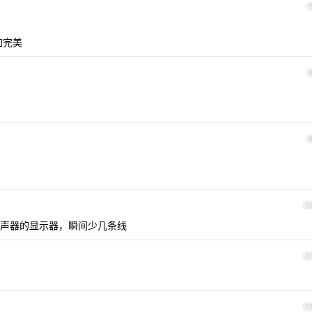
加完美
1
声器的显示器，瞬间少几条线
1
1