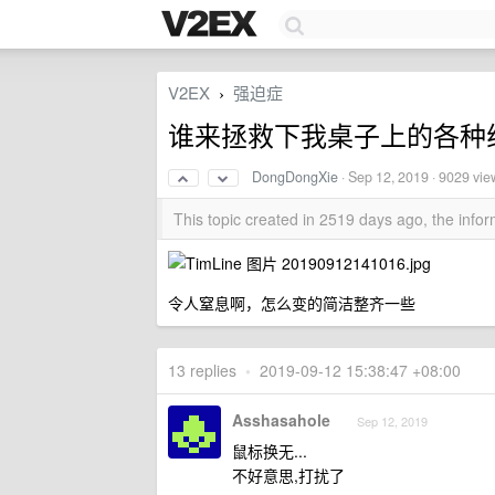
V2EX
强迫症
›
谁来拯救下我桌子上的各种
DongDongXie
·
Sep 12, 2019
· 9029 vie
This topic created in 2519 days ago, the inf
令人窒息啊，怎么变的简洁整齐一些
13 replies
•
2019-09-12 15:38:47 +08:00
Asshasahole
Sep 12, 2019
鼠标换无...
不好意思,打扰了