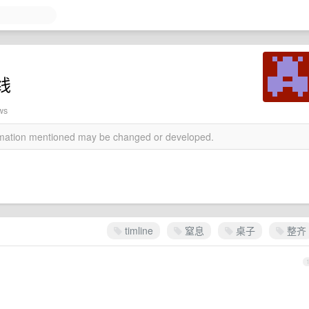
线
ws
ormation mentioned may be changed or developed.
timline
窒息
桌子
整齐