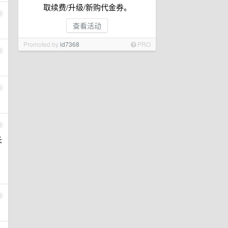
取续费/升级/新购代金券。
2
查看活动
Promoted by
id7368
PRO
3
4
5
长
6