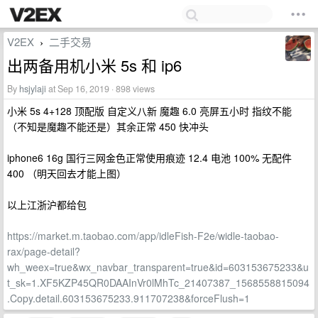
V2EX
二手交易
›
出两备用机小米 5s 和 ip6
By
hsjylaji
at Sep 16, 2019 · 898 views
小米 5s 4+128 顶配版 自定义八新 魔趣 6.0 亮屏五小时 指纹不能
（不知是魔趣不能还是）其余正常 450 快冲头
iphone6 16g 国行三网金色正常使用痕迹 12.4 电池 100% 无配件
400 （明天回去才能上图）
以上江浙沪都给包
https://market.m.taobao.com/app/idleFish-F2e/widle-taobao-
rax/page-detail?
wh_weex=true&wx_navbar_transparent=true&id=603153675233&u
t_sk=1.XF5KZP45QR0DAAInVr0lMhTc_21407387_1568558815094
.Copy.detail.603153675233.911707238&forceFlush=1