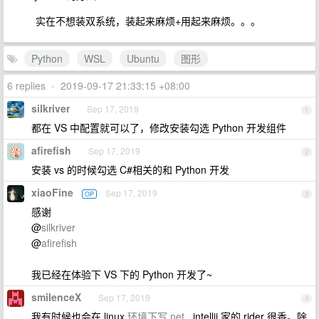
实在不想装双系统，装起来麻烦+用起来麻烦。。。
Python
WSL
Ubuntu
图形
6 replies
•
2019-09-17 21:33:15 +08:00
silkriver
Sep 17, 2019
1
都在 VS 中配置就可以了，修改安装勾选 Python 开发组件
afirefish
Sep 17, 2019
2
安装 vs 的时候勾选 C#相关的和 Python 开发
xiaoFine
Sep 17, 2019
OP
3
感谢
@
silkriver
@
afirefish
我已经在体验下 VS 下的 Python 开发了~
smilenceX
Sep 17, 2019
4
我有时候也会在 linux
环境下写.net
, intellij 家的 rider 很香。除