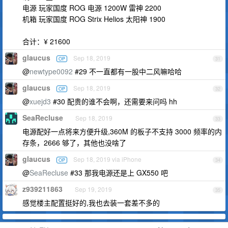
电源 玩家国度 ROG 电源 1200W 雷神 2200
机箱 玩家国度 ROG Strix Helios 太阳神 1900
合计：¥ 21600
glaucus
Sep 18, 2019
OP
31
@
newtype0092
#29 不一直都有一股中二风嘛哈哈
glaucus
Sep 18, 2019
OP
32
@
xuejd3
#30 配贵的谁不会啊，还需要来问吗 hh
SeaRecluse
Sep 18, 2019
33
电源配好一点将来方便升级,360M 的板子不支持 3000 频率的内
存条，2666 够了，其他也没啥了
glaucus
Sep 18, 2019 via iPhone
OP
34
@
SeaRecluse
#33 那我电源还是上 GX550 吧
z939211863
Sep 19, 2019
35
感觉楼主配置挺好的,我也去装一套差不多的