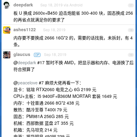
deepdark
Sep 18, 2019 via Android
17
板 U 换成 2600x+B450 迫击炮能省 300-400 块，固态换成 256
的再省点就满足你的要求了
ashes1122
Sep 18, 2019
18
内存要不要换成 2666 16G*2 的，需要的话找我，未拆封，有 4
条。
glaucus
Sep 18, 2019
OP
19
@
deepdark
#17 暂时不换 AMD，把显示器和内存、电源换了后
符合预算了
@
peacelove
#7 麻烦大佬再看一下：
显卡：铭瑄 RTX2060 电竞之心 6G 2199 元
CPU+主板：I5 9400F+B360M MORTAR 套装 1649 元
内存：十铨普通 2666 8G*2 438 元
散热：酷冷至尊 T400i 79 元
固态：PM981A 256G 285 元
机械：西部数据 蓝盘 2T 355 元
机箱：先马坦克 214 元
电源：振华铜皇 450W 239 元