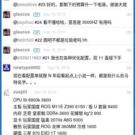
@
peacelove
#23 好的，那剩下的预算升一下电源，谢谢大佬
glaucus
Sep 18, 2019
OP
26
@
psychoo
#24 看不懂哈哈，意思是 3000HZ 有用吗
glaucus
Sep 18, 2019
OP
27
@
belin520
#22 图吧不都是垃圾佬吗 hh
glaucus
Sep 18, 2019
OP
28
@
z939211863
#21 我也在各种优化配置，双 11 直接下手
newtype0092
Sep 18, 2019
29
现在看配置单就跟 N 年前看起点上小说一样，都是些什么杀马
特名字。。。
xuejd3
Sep 18, 2019
30
CPU I9-9900k 3600
主板 玩家国度 ROG M11E Z390 6150 / 板 U 套装 8400
内存 芝奇 皇家戟 DDR4-3600 花耀银 8g*2 900
显卡 玩家国度 猛禽 2070s A8G 5000
散热 玩家国度 ROG 龙神 360MM 冷排 1600
硬盘 三星 970 EVO 1T 1600