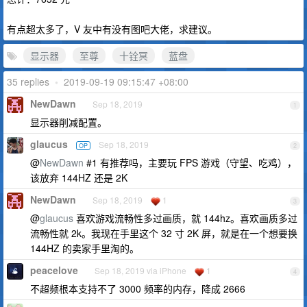
有点超太多了，V 友中有没有图吧大佬，求建议。
显示器
至尊
十铨冥
蓝盘
35 replies
•
2019-09-19 09:15:47 +08:00
NewDawn
Sep 18, 2019
1
显示器削减配置。
glaucus
Sep 18, 2019
OP
2
@
NewDawn
#1 有推荐吗，主要玩 FPS 游戏（守望、吃鸡），
该放弃 144HZ 还是 2K
NewDawn
Sep 18, 2019
1
3
@
glaucus
喜欢游戏流畅性多过画质，就 144hz。喜欢画质多过
流畅性就 2k。我现在手里这个 32 寸 2K 屏，就是在一个想要换
144HZ 的卖家手里淘的。
peacelove
Sep 18, 2019 via iPhone
1
4
不超频根本支持不了 3000 频率的内存，降成 2666