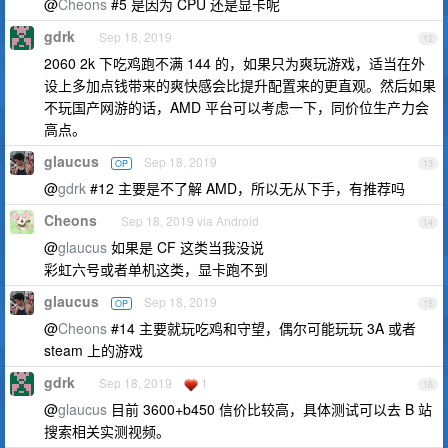
@
Cheons
#5 是因为 CPU 还是显卡呢
gdrk
Sep 18, 2019
12
2060 2k 下吃鸡跑不满 144 的，如果只为爽玩游戏，适当在外
设上多加点钱带来的爽快感会比提升配置来的更直观。然后如果
不玩国产网游的话，AMD 平台可以考虑一下，同价位生产力会
高点。
glaucus
Sep 18, 2019
OP
13
@
gdrk
#12 主要是不了解 AMD，所以无从下手，有推荐吗
Cheons
Sep 18, 2019 via Android
14
@
glaucus
如果是 CF 这类当我没说
彩虹六号或者单机这类，显卡跑不到
glaucus
Sep 18, 2019
OP
15
@
Cheons
#14 主要就玩吃鸡和守望，偶尔可能玩玩 3A 或者
steam 上的游戏
gdrk
Sep 18, 2019
1
16
@
glaucus
目前 3600+b450 信价比较高，具体测试可以去 B 站
搜索相关实测视频。