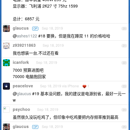
显示器：飞利浦 2K27 寸 75hz 1599
总计：6857 元
glaucus
Sep 18, 2019
OP
20
@
ashes1122
#18 要换，但是我在蹲双 11 的价格哈哈
z939211863
Sep 18, 2019
21
我也想装一台,不过还在看
icanfork
Sep 18, 2019
22
7000 预算进图吧
70000 电脑抱回家
peacelove
Sep 18, 2019 via iPhone
1
23
@
glaucus
#19 基本没问题，我的建议是电源别省，最好一元一
w
psychoo
Sep 18, 2019
24
虽然很久没玩吃鸡了，但印象中吃鸡要把内存频率推到最高
glaucus
Sep 18, 2019
OP
25