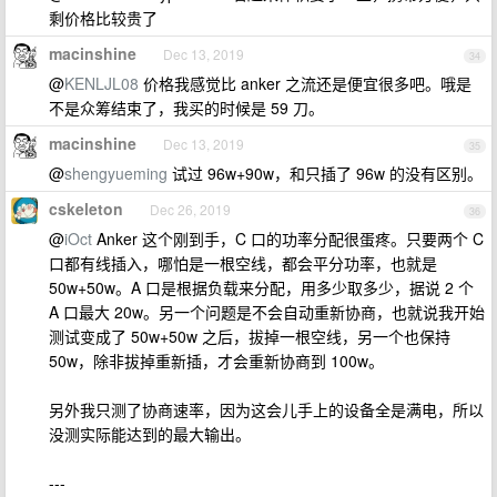
剩价格比较贵了
macinshine
Dec 13, 2019
34
@
KENLJL08
价格我感觉比 anker 之流还是便宜很多吧。哦是
不是众筹结束了，我买的时候是 59 刀。
macinshine
Dec 13, 2019
35
@
shengyueming
试过 96w+90w，和只插了 96w 的没有区别。
cskeleton
Dec 26, 2019
36
@
iOct
Anker 这个刚到手，C 口的功率分配很蛋疼。只要两个 C
口都有线插入，哪怕是一根空线，都会平分功率，也就是
50w+50w。A 口是根据负载来分配，用多少取多少，据说 2 个
A 口最大 20w。另一个问题是不会自动重新协商，也就说我开始
测试变成了 50w+50w 之后，拔掉一根空线，另一个也保持
50w，除非拔掉重新插，才会重新协商到 100w。
另外我只测了协商速率，因为这会儿手上的设备全是满电，所以
没测实际能达到的最大输出。
---