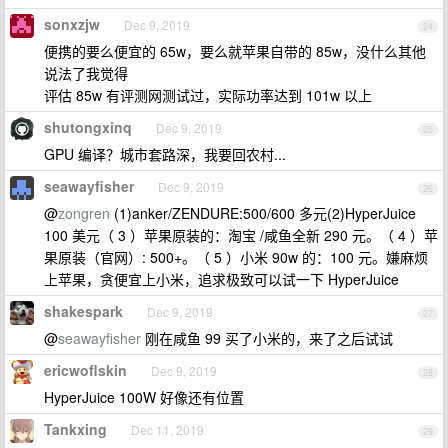
sonxzjw
Dec 9, 2019
24
便携的要么便宜的 65w，要么就苹果自带的 85w，没什么其他
说法了我觉得
评估 85w 有评测网测试过，实际功率达到 101w 以上
shutongxinq
Dec 9, 2019
25
GPU 编译？城市套路深，我要回农村...
seawayfisher
Dec 9, 2019
26
@
zongren
(1)anker/ZENDURE:500/600 多元(2)HyperJuice
100 美元（ 3 ）苹果原装的：淘宝 /咸鱼全新 290 元。（ 4 ）苹
果原装（官网）: 500+。（ 5 ）小米 90w 的：100 元。嫌麻烦
上苹果，贪便宜上小米，追求极致可以试一下 HyperJuice
shakespark
Dec 9, 2019
27
@
seawayfisher
刚在咸鱼 99 买了小米的，来了之后试试
ericwoflskin
Dec 9, 2019
28
HyperJuice 100W 好像还有位置
Tankxing
Dec 11, 2019
29