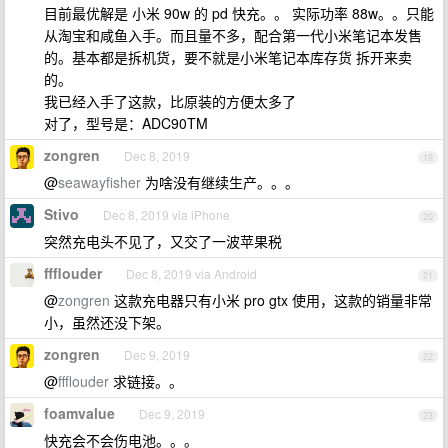
目前最优解是 小米 90w 的 pd 快充。。 实际功率 88w。。只能
从淘宝和咸鱼入手。而且量不多，配合第一代小米笔记本发售
的。基本都是拆机货，要不就是小米笔记本库存货 拆开来卖
的。
我已经入手了这款，比原装的方便太多了
对了，型号是：ADC90TM
zongren
Dec 8, 2019
19
@
seawayfisher
为啥没有继续生产。。。
Stivo
Dec 8, 2019 via iPhone
20
突然充电头不见了，又交了一波苹果税
ffflouder
Dec 8, 2019 via Android
21
@
zongren
这款充电器只有小米 pro gtx 使用，这款的销量非常
小，虽然还没下架。
zongren
Dec 9, 2019
22
@
ffflouder
求链接。。
foamvalue
Dec 9, 2019
23
快充会不会伤电池。。。