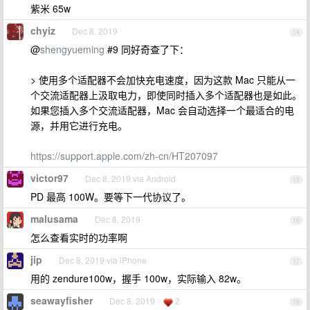
紫米 65w
chyiz
Dec 8, 2019
14
@
shengyueming
#9 同好奇查了下：
> 使用多个适配器不会加快充电速度，因为这款 Mac 只能从一
个交流适配器上汲取电力，即使同时插入多个适配器也是如此。
如果您插入多个交流适配器，Mac 会自动选择一个最适合的电
源，并用它进行充电。
https://support.apple.com/zh-cn/HT207097
victor97
Dec 8, 2019 via Android
15
PD 最高 100W。要等下一代协议了。
malusama
Dec 8, 2019
16
怎么查看实时的功率啊
jip
Dec 8, 2019 via iPhone
17
用的 zendure100w，握手 100w，实际输入 82w。
seawayfisher
Dec 8, 2019
2
18