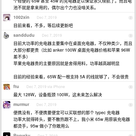
个轻便的 65w 甚至 45w 的充电器足以保证永久续航了。而且电
池不就是拿来用的，偶尔出个力也没啥关系。
1002xin
Dec 7, 2019
2
目前来看，不多，等后续更新吧
sanddudu
Dec 7, 2019
3
目前大功率的充电器主要集中在桌面充电器，不仅种类少，而且
大部分都更贵（比如 anker 100W 桌面充电器价格和苹果 96W
差不多）
苹果充电器贵的主要原因就是舍得用料，功率越高越明显
目前的经验来看，65W 配一根支持 5A 的线就够了，不会很贵
ftu
Dec 7, 2019 via iPhone
4
最大 128W，设备瓶颈 100W，这未来怎么解决
murmur
Dec 7, 2019
5
便携没有，不便携要便宜可以买联想的那个 typec 充电器
功率大就得砖头，要不散热跟不上，我小米 65w 用原装充电器
都烫手，95w 做小了你敢用么
Rorysky
Dec 7, 2019