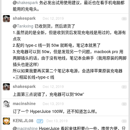
@
shakespark
务必发出试用使用建议，最近也在看手机电脑都
能用的充电头。
shakespark
Dec 12, 2019
30
@
Tankxing
已收到货，然后退货了
1.虽然说的是全新，但是收到货后发现充电线是用过的，电源有
点灰
2.配的 type-c 线一到 50w 就断电，笔记本就黑了
3.充电器可以到 50w，但是发现另一个问题，macbook pro 用
两脚插头的话，由于没有地线，笔记本会麻手（我用原装的两脚
插头也是这样）
所以如果我要再买第二个笔记本电源，会选择苹果原装充电器
+三相延长线+type-c 线
shakespark
Dec 12, 2019
31
上面第三点说错了，充电器可以到“90w”
macinshine
Dec 13, 2019
32
订了一个 HyperJuice 100W，还不知道怎么样。
KENLJL08
Dec 13, 2019
OP
33
@
macinshine
HyperJuice 看起来体积要小一些，携带方便，只