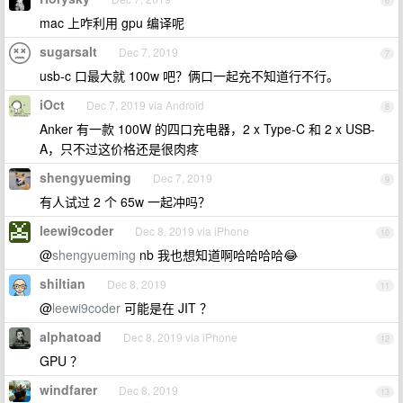
6
mac 上咋利用 gpu 编译呢
sugarsalt
Dec 7, 2019
7
usb-c 口最大就 100w 吧？俩口一起充不知道行不行。
iOct
Dec 7, 2019 via Android
8
Anker 有一款 100W 的四口充电器，2 x Type-C 和 2 x USB-
A，只不过这价格还是很肉疼
shengyueming
Dec 7, 2019
9
有人试过 2 个 65w 一起冲吗？
leewi9coder
Dec 8, 2019 via iPhone
10
@
shengyueming
nb 我也想知道啊哈哈哈哈😂
shiltian
Dec 8, 2019
11
@
leewi9coder
可能是在 JIT ？
alphatoad
Dec 8, 2019 via iPhone
12
GPU ？
windfarer
Dec 8, 2019
13