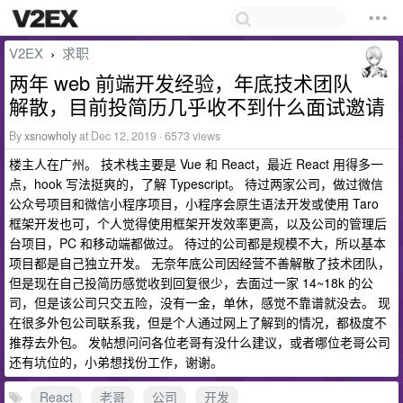
V2EX
求职
›
两年 web 前端开发经验，年底技术团队
解散，目前投简历几乎收不到什么面试邀请
By
xsnowholy
at Dec 12, 2019 · 6573 views
楼主人在广州。 技术栈主要是 Vue 和 React，最近 React 用得多一
点，hook 写法挺爽的，了解 Typescript。 待过两家公司，做过微信
公众号项目和微信小程序项目，小程序会原生语法开发或使用 Taro
框架开发也可，个人觉得使用框架开发效率更高，以及公司的管理后
台项目，PC 和移动端都做过。 待过的公司都是规模不大，所以基本
项目都是自己独立开发。 无奈年底公司因经营不善解散了技术团队，
但是现在自己投简历感觉收到回复很少，去面过一家 14~18k 的公
司，但是该公司只交五险，没有一金，单休，感觉不靠谱就没去。 现
在很多外包公司联系我，但是个人通过网上了解到的情况，都极度不
推荐去外包。 发帖想问问各位老哥有没什么建议，或者哪位老哥公司
还有坑位的，小弟想找份工作，谢谢。
React
老哥
公司
开发