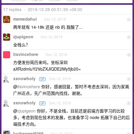
17 replies
•
2019-12-28 00:51:39 +08:00
memedahui
Dec 12, 2019
1
两年就有 14-18k 还是 nb 的.我酸了...
zjupigeon
Dec 12, 2019
2
全栈么？
itsvincehere
Dec 12, 2019
3
方便发份简历来吗，坐标深圳
aXRzdmluY2VoZXJlQDE2My5jb20=
xsnowholy
Dec 12, 2019
OP
4
@
itsvincehere
你好，感谢回复，暂时不考虑去深圳，因为家离
广州近点，先广州范围内找找，谢谢。
xsnowholy
Dec 12, 2019
OP
5
@
zjupigeon
你好，不是全栈，目前还是前端方面学习的比较
多，考虑到现在技术的发展，也准备学习 node 拓展下自己的后
端技术方向。
luchenwei9266
Dec 12, 2019