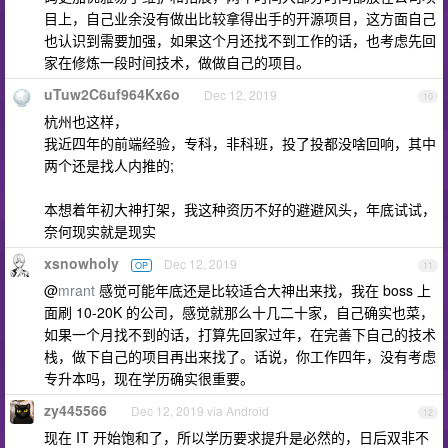
目上，自己业余没有做出比较拿得出手的开源项目，这方面自己
也认识到需要加强，如果这个月还找不到工作的话，也考虑先回
家在修炼一段时间技术，做做自己的项目。
uTuw2C6uf964Kx6o
Dec 12, 2019
10
杭州也这样，
我近四年的前端经验，专科，非科班，投了投都没啥回响，其中
两个还是找人内推的;
本想着年初大神打架，我这种资历不好的避避风头，年底试试，
奈何现实就是现实
xsnowholy
Dec 12, 2019
OP
11
@
mrant
感觉可能年底还是比较适合大神出来找，我在 boss 上
面刷 10-20K 的公司，感觉就那么十几二十家，自己确实也菜，
如果一个月找不到的话，打算先回家过年，在完善下自己的技术
栈，做下自己的项目再出来找了。话说，你工作四年，没有考虑
专升本吗，现在学历确实很重要。
zy445566
Dec 12, 2019 via Android
12
现在 IT 开始饱和了，所以学历要求提升是必然的，日后双非不