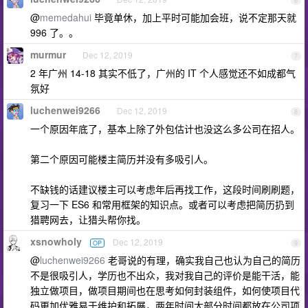
6
@
memedahui
毕竟单休，加上平时可能加会班，说不定那天就
996 了。。
murmur
Dec 12, 2019
7
2 年广州 14-18 其实不低了，广州的 IT 个人感觉还不如成都气
氛好
luchenwei9266
Dec 12, 2019
8
一个原因年底了，基本上除了外包估计也没这么多公司在招人。
第二个原因可能楼主简历并没有多吸引人。
不缺钱的话建议楼主可以考虑年后再找工作，这段时间刷刷题，
复习一下 ES6 和常用框架的知识点。或者可以考虑把简历扔到
猎聘网去，让猎头帮你找。
xsnowholy
Dec 12, 2019
OP
9
@
luchenwei9266
老哥说的有理，确实我自己也认为自己的简历
不是很吸引人，学历也不出众，我对我自己的评价是能干活，能
独立做项目，做项目期间也在思考如何封装组件，如何使项目代
码更加优雅易于维护和拓展，两年时间大部分时间都放在公司项