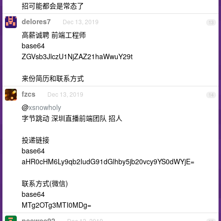
招可能都会是常态了
delores7
Dec 13, 2019
13
高薪诚聘 前端工程师
base64
ZGVsb3JlczU1NjZAZ21haWwuY29t
来份简历和联系方式
fzcs
Dec 13, 2019
14
@
xsnowholy
字节跳动 深圳直播前端团队 招人
投递链接
base64
aHR0cHM6Ly9qb2IudG91dGlhby5jb20vcy9YS0dWYjE=
联系方式(微信)
base64
MTg2OTg3MTI0MDg=
peewee92
Dec 13, 2019