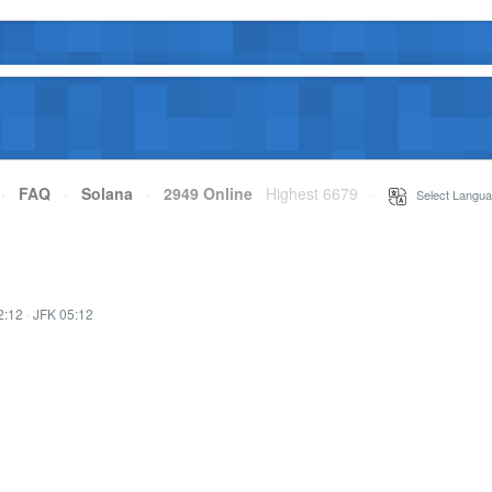
·
FAQ
·
Solana
·
2949 Online
Highest 6679
·
Select Langua
2:12
·
JFK 05:12