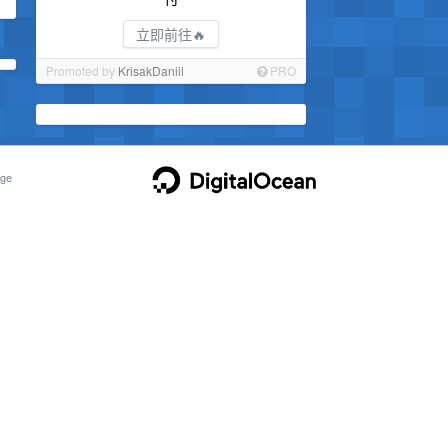
立即前往🔥
Promoted by
KrisakDaniil
PRO
ge