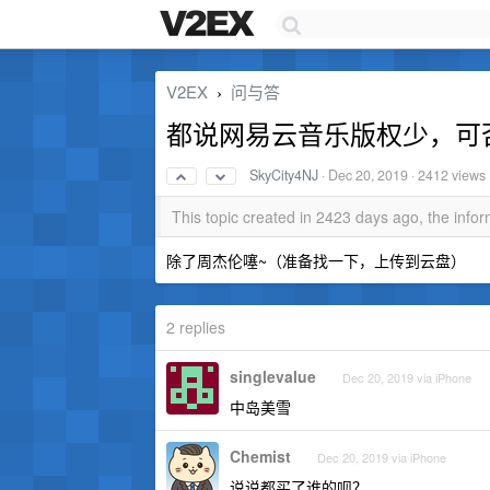
V2EX
问与答
›
都说网易云音乐版权少，可
SkyCity4NJ
·
Dec 20, 2019
· 2412 views
This topic created in 2423 days ago, the inf
除了周杰伦噻~（准备找一下，上传到云盘）
2 replies
singlevalue
Dec 20, 2019 via iPhone
中岛美雪
Chemist
Dec 20, 2019 via iPhone
说说都买了谁的呗？