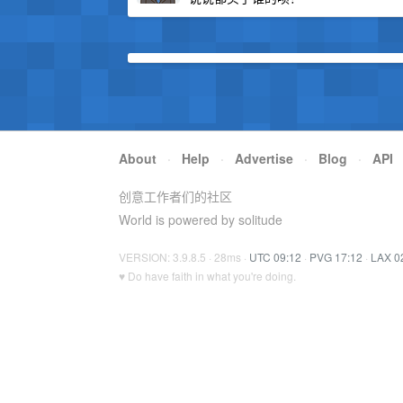
About
·
Help
·
Advertise
·
Blog
·
API
创意工作者们的社区
World is powered by solitude
VERSION: 3.9.8.5 · 28ms ·
UTC 09:12
·
PVG 17:12
·
LAX 0
♥ Do have faith in what you're doing.