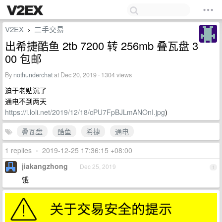
V2EX
二手交易
›
出希捷酷鱼 2tb 7200 转 256mb 叠瓦盘 3
00 包邮
By
nothunderchat
at Dec 20, 2019 · 1304 views
迫于老贴沉了
通电不到两天
https://i.loli.net/2019/12/18/cPU7FpBJLmANOnI.jpg
)
叠瓦盘
酷鱼
希捷
通电
1 replies
•
2019-12-25 17:36:15 +08:00
jiakangzhong
Dec 25, 2019
1
饿